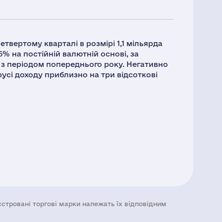
четвертому кварталі в розмірі 1,1 мільярда
6% на постійній валютній основі, за
о з періодом попереднього року. Негативно
русі доходу приблизно на три відсоткові
еєстровані торгові марки належать їх відповідним