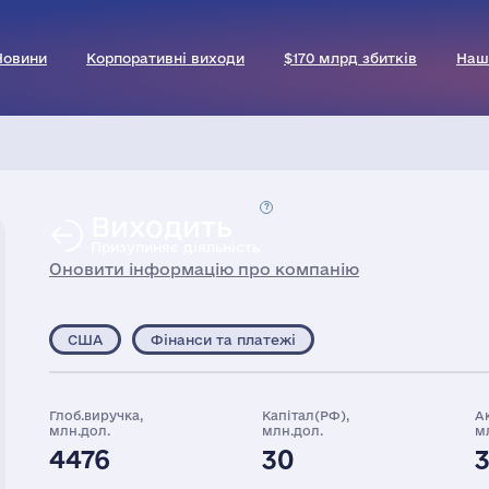
Новини
Корпоративні виходи
$170 млрд збитків
Наш
Виходить
Призупиняє діяльність
Оновити інформацію про компанію
США
Фінанси та платежі
Глоб.виручка,
Капітал(РФ),
А
млн.дол.
млн.дол.
м
4476
30