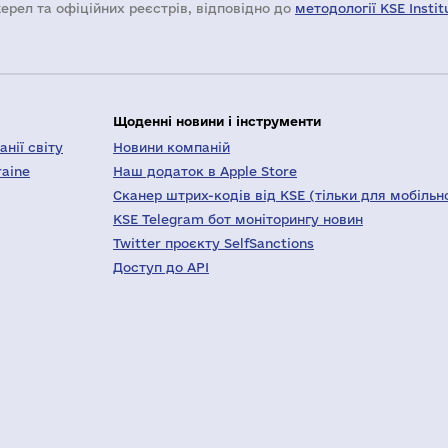
жерел та офіційних реєстрів, відповідно до
методології KSE Instit
Щоденні новини і інструменти
нії світу
Новини компаній
raine
Наш додаток в Apple Store
Сканер штрих-кодів від KSE (тільки для мобільн
KSE Telegram бот моніторингу новин
Twitter проєкту SelfSanctions
Доступ до API