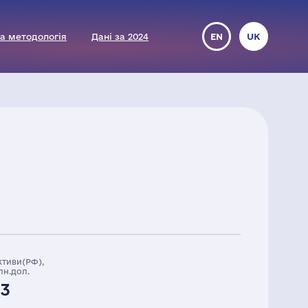
а методологія
Дані за 2024
EN
UK
ктиви(РФ),
лн.дол.
33