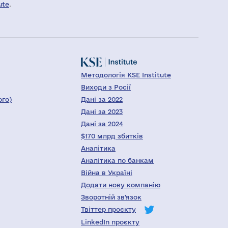
ute
.
Методологія KSE Institute
Виходи з Росії
ого)
Дані за 2022
Дані за 2023
Дані за 2024
$170 млрд збитків
Аналітика
Аналітика по банкам
Війна в Україні
Додати нову компанію
Зворотній зв'язок
Твіттер проєкту
LinkedIn проєкту