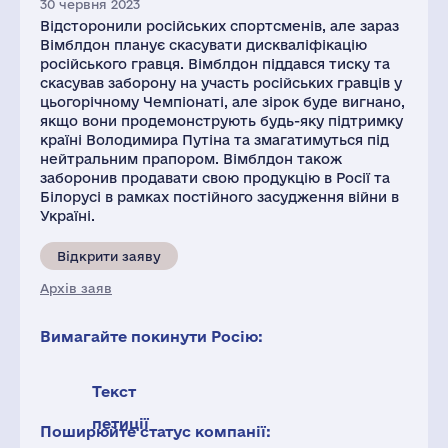
30 червня 2023
Відсторонили російських спортсменів, але зараз
Вімблдон планує скасувати дискваліфікацію
російського гравця. Вімблдон піддався тиску та
скасував заборону на участь російських гравців у
цьогорічному Чемпіонаті, але зірок буде вигнано,
якщо вони продемонструють будь-яку підтримку
країні Володимира Путіна та змагатимуться під
нейтральним прапором. Вімблдон також
заборонив продавати свою продукцію в Росії та
Білорусі в рамках постійного засудження війни в
Україні.
Відкрити заяву
Архів заяв
Вимагайте покинути Росію:
Текст
петиції
Поширюйте статус компанії: