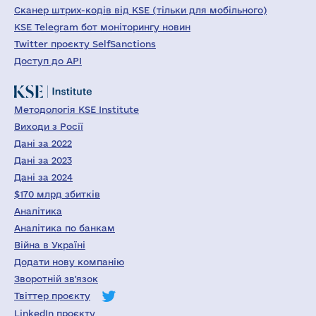
Сканер штрих-кодів від KSE (тільки для мобільного)
KSE Telegram бот моніторингу новин
Twitter проєкту SelfSanctions
Доступ до API
Методологія KSE Institute
Виходи з Росії
Дані за 2022
Дані за 2023
Дані за 2024
$170 млрд збитків
Аналітика
Аналітика по банкам
Війна в Україні
Додати нову компанію
Зворотній зв'язок
Твіттер проєкту
LinkedIn проєкту