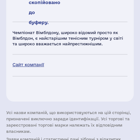
скопійовано
до
буферу.
Чемпіонат Вімблдону, широко відомий просто як
Вімблдон, є найстарішим тенісним турніром у світі
та широко вважається найпрестижнішим.
Сайт компанії
Усі назви компаній, що використовуються на цій сторінці,
призначені виключно заради ідентифікації. Усі торгові та
зареєстровані торгові марки належать їх відповідним
власникам.
Заяви компаній i статистичні дані зібрані з відкритих