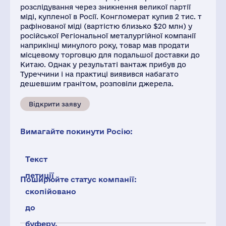
розслідування через зникнення великої партії
міді, купленої в Росії. Конгломерат купив 2 тис. т
рафінованої міді (вартістю близько $20 млн) у
російської Регіональної металургійної компанії
наприкінці минулого року, товар мав продати
місцевому торговцю для подальшої доставки до
Китаю. Однак у результаті вантаж прибув до
Туреччини і на практиці виявився набагато
дешевшим гранітом, розповіли джерела.
Відкрити заяву
Вимагайте покинути Росію:
Текст
петиції
Поширюйте статус компанії:
скопійовано
до
буферу.