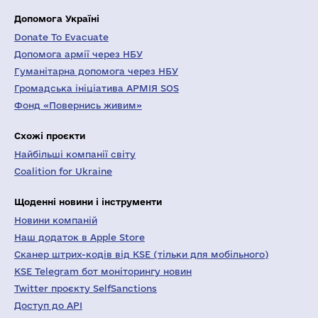
Допомога Україні
Donate To Evacuate
Допомога армії через НБУ
Гуманітарна допомога через НБУ
Громадська ініціатива АРМІЯ SOS
Фонд «Повернись живим»
Схожі проєкти
Найбільші компанії світу
Coalition for Ukraine
Щоденні новини і інструменти
Новини компаній
Наш додаток в Apple Store
Сканер штрих-кодів від KSE (тільки для мобільного)
KSE Telegram бот моніторингу новин
Twitter проєкту SelfSanctions
Доступ до API