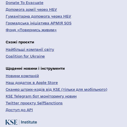
Donate To Evacuate
Допомога армії через НБУ
Гуманітарна допомога через НБУ
Громадська ініціатива АРМІЯ SOS
Фонд «Повернись живим»
Схожі проєкти
Найбільші компанії світу
Coalition for Ukraine
Щоденні новини і інструменти
Новини компаній
Наш додаток в Apple Store
Сканер штрих-кодів від KSE (тільки для мобільного)
KSE Telegram бот моніторингу новин
Twitter проєкту SelfSanctions
Доступ до API