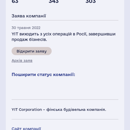
63
343
303
Глоб.виручка,
Персонал(РФ),
Податки(РФ),
млн.дол.
2021
млн.дол.
Заява компанії
3019
686
4
30 травня 2022
YIT виходить з усіх операцій в Росії, завершивши
продаж бізнесів.
Відкрити заяву
Архів заяв
Поширити статус компанії:
YIT Corporation – фінська будівельна компанія.
Сайт компанії