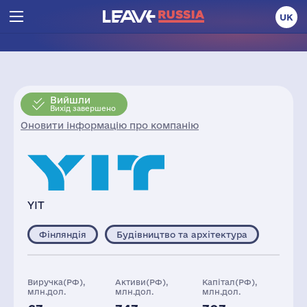
UK
Вийшли
Вихід завершено
Оновити інформацію про компанію
YIT
Фінляндія
Будівництво та архітектура
Виручка(РФ),
Активи(РФ),
Капітал(РФ),
млн.дол.
млн.дол.
млн.дол.