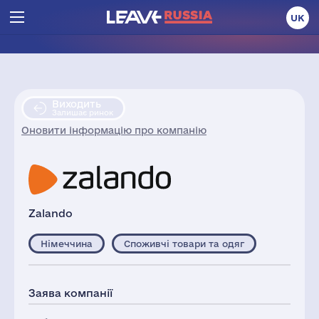
UK
Виходить
Залишає ринок
Оновити інформацію про компанію
Zalando
Німеччина
Споживчі товари та одяг
Заява компанії