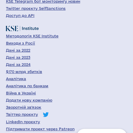
KSE Telegram бот моніторингу новин
Twitter проєкту SelfSanctions
Доступ до API
Методологія KSE Institute
Виходи з Росії
Дані за 2022
Дані за 2023
Дані за 2024
$170 млрд збитків
Аналітика
Аналітика по банкам
Війна в Україні
Додати нову компанію
Зворотній зв'язок
Твіттер проєкту
LinkedIn проєкту
Підтримати проект через Patreon