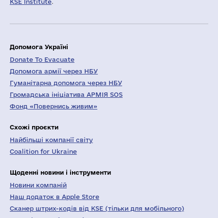
KSE Institute
.
Допомога Україні
Donate To Evacuate
Допомога армії через НБУ
Гуманітарна допомога через НБУ
Громадська ініціатива АРМІЯ SOS
Фонд «Повернись живим»
Схожі проєкти
Найбільші компанії світу
Coalition for Ukraine
Щоденні новини і інструменти
Новини компаній
Наш додаток в Apple Store
Сканер штрих-кодів від KSE (тільки для мобільного)