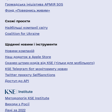
Громадська ініціатива АРМІЯ SOS
Фонд «Повернись живим»
Схожі проєкти
Найбільші компанії світу
Coalition for Ukraine
Щоденні новини і інструменти
Новини компаній
Наш додаток в Apple Store
Сканер штрих-кодів від KSE (тільки для мобільного)
KSE Telegram бот моніторингу новин
Twitter проєкту SelfSanctions
Доступ до API
Методологія KSE Institute
Виходи з Росії
Дані за 2022