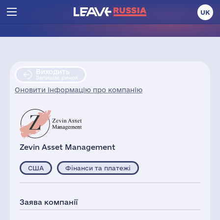
UK
Виходить
Залишає ринок
Оновити інформацію про компанію
Zevin Asset Management
США
Фінанси та платежі
Заява компанії