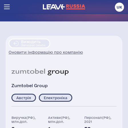
UK
Виходить
Залишає ринок
Оновити інформацію про компанію
Zumtobel Group
Австрія
Електроніка
Виручка(РФ),
Активи(РФ),
Персонал(РФ),
млн.дол.
млн.дол.
2021