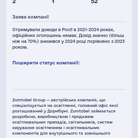
2
1
52
Глоб.виручка,
млн.дол.
Заява компанії
1251
Отримували доходи в Росії в 2021-2024 роках,
офіційних оголошень немає. Дохід значно (більш
ніж на 70%) знизився у 2024 році порівняно з 2023
роком.
Поширити статус компанії:
Zumtobel Group — австрійська компанія, що
спеціалізується на освітленні, головний офіс якої
розташований у Дорнбірні. Zumtobel займається
розробкою, виробництвом і продажем
освітлювальних приладів, світильників, систем
керування освітленням і освітлювальних
компонентів для внутрішнього та зовнішнього