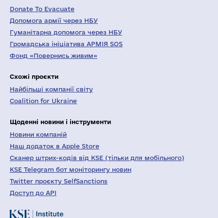
Donate To Evacuate
Допомога армії через НБУ
Гуманітарна допомога через НБУ
Громадська ініціатива АРМІЯ SOS
Фонд «Повернись живим»
Схожі проєкти
Найбільші компанії світу
Coalition for Ukraine
Щоденні новини і інструменти
Новини компаній
Наш додаток в Apple Store
Сканер штрих-кодів від KSE (тільки для мобільного)
KSE Telegram бот моніторингу новин
Twitter проєкту SelfSanctions
Доступ до API