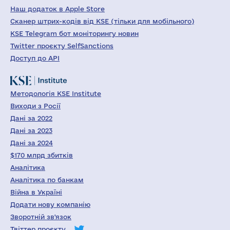
Наш додаток в Apple Store
Сканер штрих-кодів від KSE (тільки для мобільного)
KSE Telegram бот моніторингу новин
Twitter проєкту SelfSanctions
Доступ до API
Методологія KSE Institute
Виходи з Росії
Дані за 2022
Дані за 2023
Дані за 2024
$170 млрд збитків
Аналітика
Аналітика по банкам
Війна в Україні
Додати нову компанію
Зворотній зв'язок
Твіттер проєкту