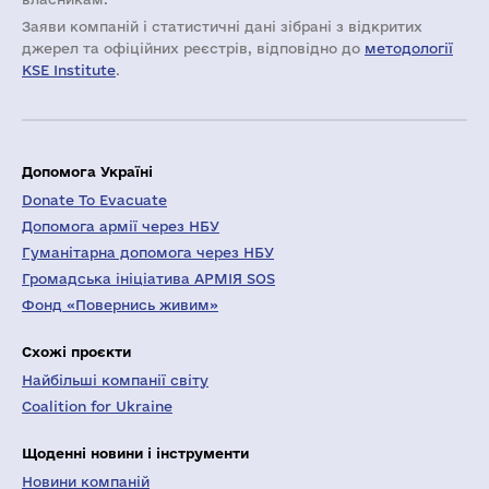
Заяви компаній i статистичні дані зібрані з відкритих
джерел та офіційних реєстрів, відповідно до
методології
KSE Institute
.
Допомога Україні
Donate To Evacuate
Допомога армії через НБУ
Гуманітарна допомога через НБУ
Громадська ініціатива АРМІЯ SOS
Фонд «Повернись живим»
Схожі проєкти
Найбільші компанії світу
Coalition for Ukraine
Щоденні новини і інструменти
Новини компаній