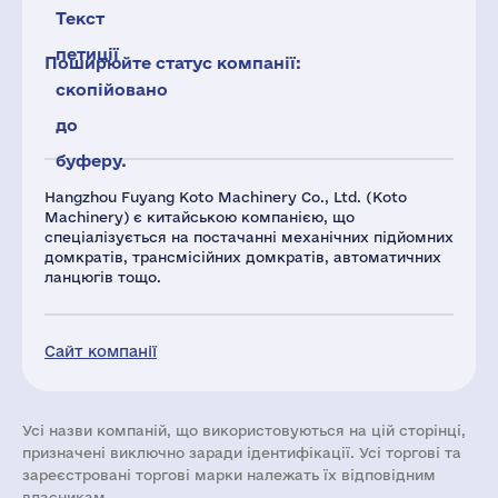
Текст
петиції
Поширюйте статус компанії:
скопійовано
до
буферу.
Hangzhou Fuyang Koto Machinery Co., Ltd. (Koto
Machinery) є китайською компанією, що
спеціалізується на постачанні механічних підйомних
домкратів, трансмісійних домкратів, автоматичних
ланцюгів тощо.
Сайт компанії
Усі назви компаній, що використовуються на цій сторінці,
призначені виключно заради ідентифікації. Усі торгові та
зареєстровані торгові марки належать їх відповідним
власникам.