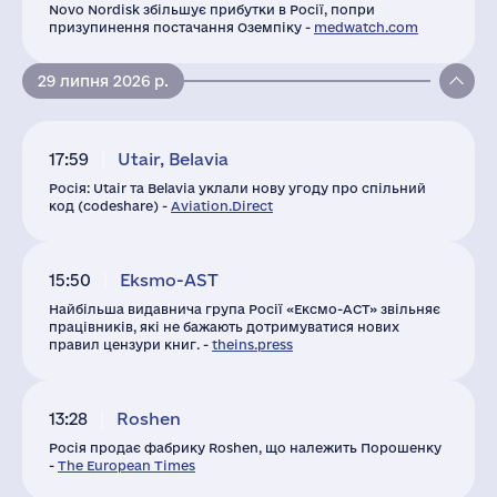
Novo Nordisk збільшує прибутки в Росії, попри
призупинення постачання Оземпіку -
medwatch.com
29 липня 2026 р.
17:59
Utair, Belavia
Росія: Utair та Belavia уклали нову угоду про спільний
код (codeshare) -
Aviation.Direct
15:50
Eksmo-AST
Найбільша видавнича група Росії «Ексмо-АСТ» звільняє
працівників, які не бажають дотримуватися нових
правил цензури книг. -
theins.press
13:28
Roshen
Росія продає фабрику Roshen, що належить Порошенку
-
The European Times