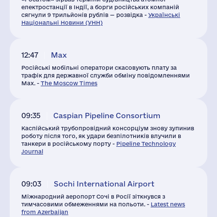
електростанції в Індії, а борги російських компаній
сягнули 9 трильйонів рублів — розвідка -
Українські
Національні Новини (УНН)
12:47
Max
Російські мобільні оператори скасовують плату за
трафік для державної служби обміну повідомленнями
Max. -
The Moscow Times
09:35
Caspian Pipeline Consortium
Каспійський трубопровідний консорціум знову зупинив
роботу після того, як удари безпілотників влучили в
танкери в російському порту -
Pipeline Technology
Journal
09:03
Sochi International Airport
Міжнародний аеропорт Сочі в Росії зіткнувся з
тимчасовими обмеженнями на польоти. -
Latest news
from Azerbaijan