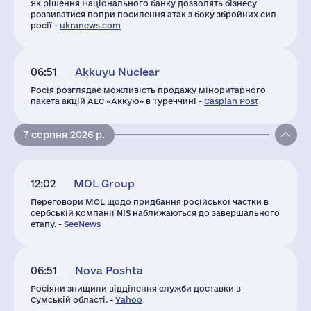
Як рішення Національного банку дозволять бізнесу
розвиватися попри посилення атак з боку збройних сил
росії -
ukranews.com
06:51
Akkuyu Nuclear
Росія розглядає можливість продажу міноритарного
пакета акцій АЕС «Аккую» в Туреччині -
Caspian Post
7 серпня 2026 р.
12:02
MOL Group
Переговори MOL щодо придбання російської частки в
сербській компанії NIS наближаються до завершального
етапу. -
SeeNews
06:51
Nova Poshta
Росіяни знищили відділення служби доставки в
Сумській області. -
Yahoo