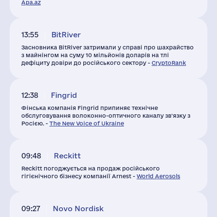
Apa.az
13:55
BitRiver
Засновника BitRiver затримали у справі про шахрайство
з майнінгом на суму 10 мільйонів доларів на тлі
дефіциту довіри до російського сектору -
CryptoRank
12:38
Fingrid
Фінська компанія Fingrid припиняє технічне
обслуговування волоконно-оптичного каналу зв'язку з
Росією. -
The New Voice of Ukraine
09:48
Reckitt
Reckitt погоджується на продаж російського
гігієнічного бізнесу компанії Arnest -
World Aerosols
09:27
Novo Nordisk