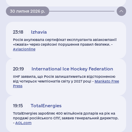
30 липня 2026 р.
23:18
Izhavia
Росія анулювала сертифікат експлуатанта авіакомпанії
«Іжавіа» через серйозні порушення правил безпеки. -
Aviacionline
20:19
International Ice Hockey Federation
IIHF заявила, що Росія залишатиметься відстороненою
від чотирьох чемпіонатів світу у 2027 році -
Mankato Free
Press
19:15
TotalEnergies
TotalEnergies заробляє 400 мільйонів доларів на рік на
продажі російського СПГ, заявив генеральний директор.
-
AOL.com