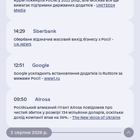
Apple покинула Росію у 2022 році, але Москва все ще
вимагає підтримки державних додатків -
UNITED24
Media
14:29
Sberbank
Сбербанк відзначив масовий вихід бізнесу з Росії -
UA.NEWS
12:51
Google
Google ускладнить встановлення додатків із RuStore за
межами Росії -
www1.ru
09:50
Alrosa
Російський алмазний гігант Alrosa повідомив про
чистий збиток у розмірі 134 мільйони доларів, оскільки
дохід компанії впав на 36%. -
The New Voice of Ukraine
2 серпня 2026 р.