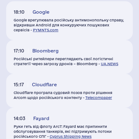
18:10
Google
Google врегулювала російську антимонопольну справу,
відкривши Android для конкуруючих пошукових
сервісів -
PYMNTS.com
17:10
Bloomberg
Російські ритейлери переглядають свої логістичні
стратегії через загрозу дронів – Bloomberg -
UA.NEWS
15:17
Cloudflare
Cloudflare програла судовий позов проти рішення
Arcom щодо російського контенту -
Telecompaper
14:03
Fayard
Руки геть від флоту Arc7: Fayard має припинити
обслуговування танкерів, які підтримують потоки
російського СПГ -
Cyprus Shipping News