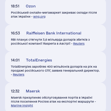
18:51
Ozon
Російський онлайн-мегамаркет закриває склади після
атак України -
wng.org
16:53
Raiffeisen Bank International
RBI планує стягнути 3,6 мільярда доларів збитків з
російської компанії Rasperia в Австрії -
Reuters
14:01
TotalEnergies
TotalEnergies заробляє 400 мільйонів доларів на рік на
продажі російського СПГ, заявив генеральний директор.
-
Reuters
12:32
Maersk
Maersk призупиняє обслуговування портів в Україні
після посилення Росією атак на експортні маршрути -
Marine Insight