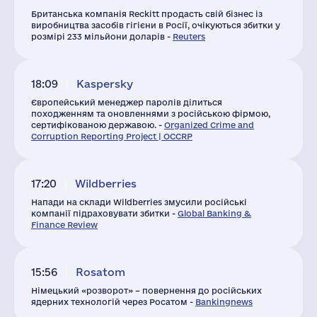
Британська компанія Reckitt продасть свій бізнес із
виробництва засобів гігієни в Росії, очікуються збитки у
розмірі 233 мільйони доларів -
Reuters
18:09
Kaspersky
Європейський менеджер паролів ділиться
походженням та оновленнями з російською фірмою,
сертифікованою державою. -
Organized Crime and
Corruption Reporting Project | OCCRP
17:20
Wildberries
Напади на склади Wildberries змусили російські
компанії підраховувати збитки -
Global Banking &
Finance Review
15:56
Rosatom
Німецький «розворот» – повернення до російських
ядерних технологій через Росатом -
Bankingnews