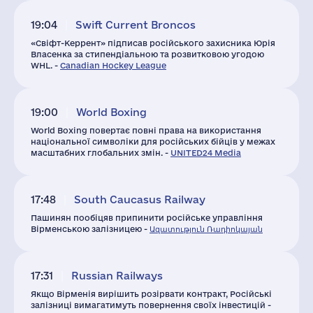
19:04
Swift Current Broncos
«Свіфт-Керрент» підписав російського захисника Юрія
Власенка за стипендіальною та розвитковою угодою
WHL. -
Canadian Hockey League
19:00
World Boxing
World Boxing повертає повні права на використання
національної символіки для російських бійців у межах
масштабних глобальних змін. -
UNITED24 Media
17:48
South Caucasus Railway
Пашинян пообіцяв припинити російське управління
Вірменською залізницею -
Ազատություն Ռադիոկայան
17:31
Russian Railways
Якщо Вірменія вирішить розірвати контракт, Російські
залізниці вимагатимуть повернення своїх інвестицій -