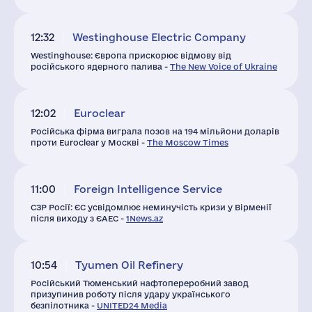
12:32
Westinghouse Electric Company
Westinghouse: Європа прискорює відмову від
російського ядерного палива -
The New Voice of Ukraine
12:02
Euroclear
Російська фірма виграла позов на 194 мільйони доларів
проти Euroclear у Москві -
The Moscow Times
11:00
Foreign Intelligence Service
СЗР Росії: ЄС усвідомлює неминучість кризи у Вірменії
після виходу з ЄАЕС -
1News.az
10:54
Tyumen Oil Refinery
Російський Тюменський нафтопереробний завод
призупинив роботу після удару українського
безпілотника -
UNITED24 Media