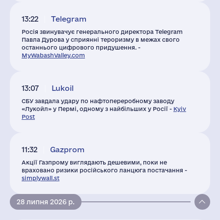
13:22
Telegram
Росія звинувачує генерального директора Telegram
Павла Дурова у сприянні тероризму в межах свого
останнього цифрового придушення. -
MyWabashValley.com
13:07
Lukoil
СБУ завдала удару по нафтопереробному заводу
«Лукойл» у Пермі, одному з найбільших у Росії -
Kyiv
Post
11:32
Gazprom
Акції Газпрому виглядають дешевими, поки не
враховано ризики російського ланцюга постачання -
simplywall.st
28 липня 2026 р.