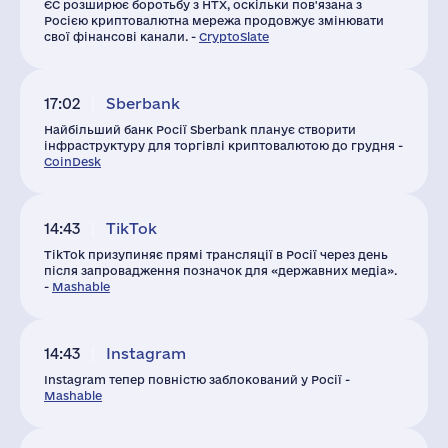
ЄС розширює боротьбу з HTX, оскільки пов'язана з
Росією криптовалютна мережа продовжує змінювати
свої фінансові канали. -
CryptoSlate
17:02
Sberbank
Найбільший банк Росії Sberbank планує створити
інфраструктуру для торгівлі криптовалютою до грудня -
CoinDesk
14:43
TikTok
TikTok призупиняє прямі трансляції в Росії через день
після запровадження позначок для «державних медіа».
-
Mashable
14:43
Instagram
Instagram тепер повністю заблокований у Росії -
Mashable