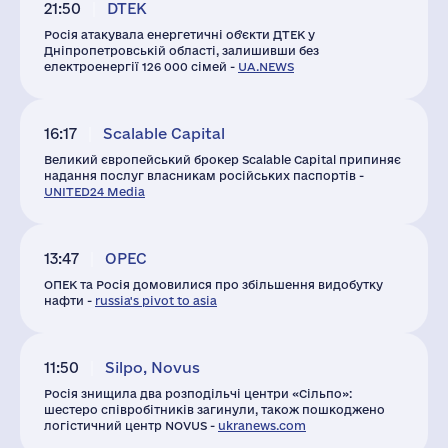
21:50
DTEK
Росія атакувала енергетичні об'єкти ДТЕК у
Дніпропетровській області, залишивши без
електроенергії 126 000 сімей -
UA.NEWS
16:17
Scalable Capital
Великий європейський брокер Scalable Capital припиняє
надання послуг власникам російських паспортів -
UNITED24 Media
13:47
OPEC
ОПЕК та Росія домовилися про збільшення видобутку
нафти -
russia's pivot to asia
11:50
Silpo, Novus
Росія знищила два розподільчі центри «Сільпо»:
шестеро співробітників загинули, також пошкоджено
логістичний центр NOVUS -
ukranews.com