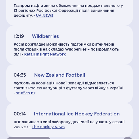
Газпром нафта зняла обмеження на продаж пального у
13 регіонах Російської Федерації після виникнення
дефіциту. -
UA.NEWS
12:19
Wildberries
Росія розглядає можливість підтримки ритейлерів
після страйків на складах Wildberries – повідомляють
ЗМІ -
Retail Insight Network
04:35
New Zealand Football
Футбольна асоціація Нової Зеландії відмовляється
грати з Росією на турнірі з футзалу через війну в Україні
-
stuff.co.nz
00:14
International Ice Hockey Federation
IIHF залишає в силі заборону для Росії на участь у сезоні
2026-27 -
The Hockey News