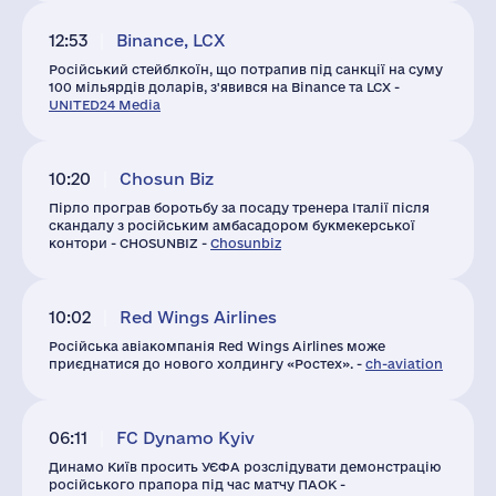
12:53
Binance, LCX
Російський стейблкоїн, що потрапив під санкції на суму
100 мільярдів доларів, з'явився на Binance та LCX -
UNITED24 Media
10:20
Chosun Biz
Пірло програв боротьбу за посаду тренера Італії після
скандалу з російським амбасадором букмекерської
контори - CHOSUNBIZ -
Chosunbiz
10:02
Red Wings Airlines
Російська авіакомпанія Red Wings Airlines може
приєднатися до нового холдингу «Ростех». -
ch-aviation
06:11
FC Dynamo Kyiv
Динамо Київ просить УЄФА розслідувати демонстрацію
російського прапора під час матчу ПАОК -