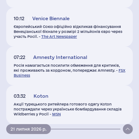
10:12
Venice Biennale
Європейський Союз офіційно відкликав фінансування
Венеціанської бієнале у розмірі 2 мільйонів євро через
участь Росії. -
The Art Newspaper
07:22
Amnesty International
Росія намагається посилити обмеження для критиків,
які проживають за кордоном, попереджає Amnesty. -
FSX
Business
03:32
Koton
Акції турецького ритейлера готового одягу Koton
постраждали через українське бомбардування складів
Wildberries у Росії -
MSN
21 липня 2026 р.