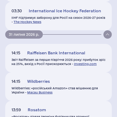
03:30
International Ice Hockey Federation
IIHF підтримує заборону для Росії на сезон 2026-27 років
-
The Hockey News
31 липня 2026 р.
14:15
Raiffeisen Bank International
Звіт Raiffeisen за перше півріччя 2026 року: прибуток зріс
на 25%, вихід з Росії прискорюється -
Investing.com
14:15
Wildberries
Wildberries: «російський Amazon» став мішенню для
України -
Macau Business
13:59
Rosatom
«Росатом» зірвав терміни будівництва атомної