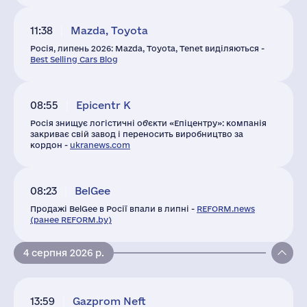
11:38
Mazda, Toyota
Росія, липень 2026: Mazda, Toyota, Tenet виділяються -
Best Selling Cars Blog
08:55
Epicentr K
Росія знищує логістичні об'єкти «Епіцентру»: компанія
закриває свій завод і переносить виробництво за
кордон -
ukranews.com
08:23
BelGee
Продажі BelGee в Росії впали в липні -
REFORM.news
(ранее REFORM.by)
4 серпня 2026 р.
13:59
Gazprom Neft