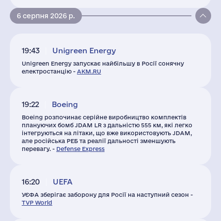
6 серпня 2026 р.
19:43
Unigreen Energy
Unigreen Energy запускає найбільшу в Росії сонячну
електростанцію -
AKM.RU
19:22
Boeing
Boeing розпочинає серійне виробництво комплектів
плануючих бомб JDAM LR з дальністю 555 км, які легко
інтегруються на літаки, що вже використовують JDAM,
але російська РЕБ та реалії дальності зменшують
перевагу. -
Defense Express
16:20
UEFA
УЄФА зберігає заборону для Росії на наступний сезон -
TVP World