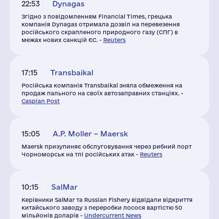
22:53
Dynagas
Згідно з повідомленням Financial Times, грецька
компанія Dynagas отримала дозвіл на перевезення
російського скрапленого природного газу (СПГ) в
межах нових санкцій ЄС. -
Reuters
17:15
Transbaikal
Російська компанія Transbaikal зняла обмеження на
продаж пального на своїх автозаправних станціях. -
Caspian Post
15:05
A.P. Moller – Maersk
Maersk призупиняє обслуговування через рибний порт
Чорноморськ на тлі російських атак -
Reuters
10:15
SalMar
Керівники SalMar та Russian Fishery відвідали відкриття
китайського заводу з переробки лосося вартістю 50
мільйонів доларів -
Undercurrent News