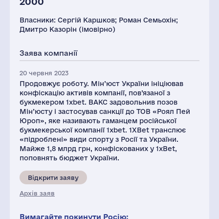
2000
Власники: Сергій Каршков; Роман Семьохін;
Дмитро Казорін (імовірно)
Заява компанії
20 червня 2023
Продовжує роботу. Мін’юст України ініціював
конфіскацію активів компанії, пов’язаної з
букмекером 1xbet. ВАКС задовольнив позов
Мін’юстy і застосував санкції до ТОВ «Роял Пей
Юроп», яке називають гаманцем російської
букмекерської компанії 1xbet. 1XBet транслює
«підроблені» види спорту з Росії та України.
Майже 1,8 млрд грн, конфіскованих у 1xBet,
поповнять бюджет України.
Відкрити заяву
Архів заяв
Вимагайте покинути Росію: