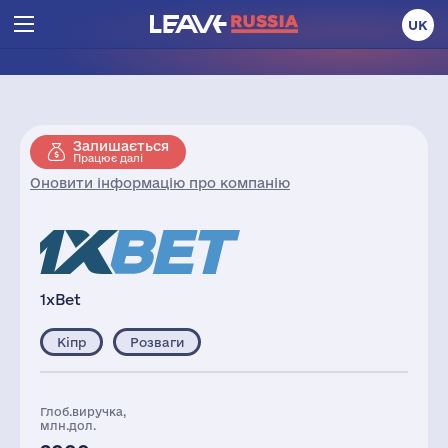
UK
Залишається
Працює далі
Оновити інформацію про компанію
1xBet
Кіпр
Розваги
Глоб.виручка,
млн.дол.