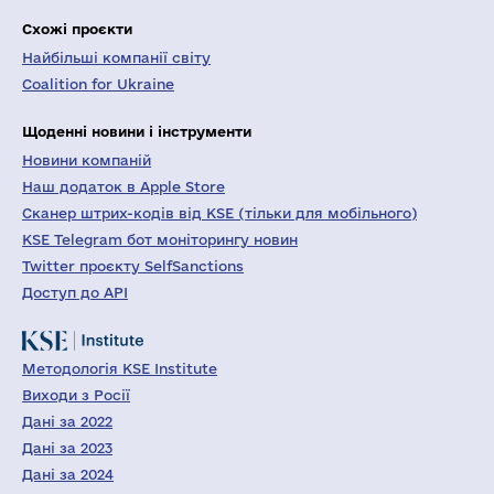
Схожі проєкти
Найбільші компанії світу
Coalition for Ukraine
Щоденні новини і інструменти
Новини компаній
Наш додаток в Apple Store
Сканер штрих-кодів від KSE (тільки для мобільного)
KSE Telegram бот моніторингу новин
Twitter проєкту SelfSanctions
Доступ до API
Методологія KSE Institute
Виходи з Росії
Дані за 2022
Дані за 2023
Дані за 2024