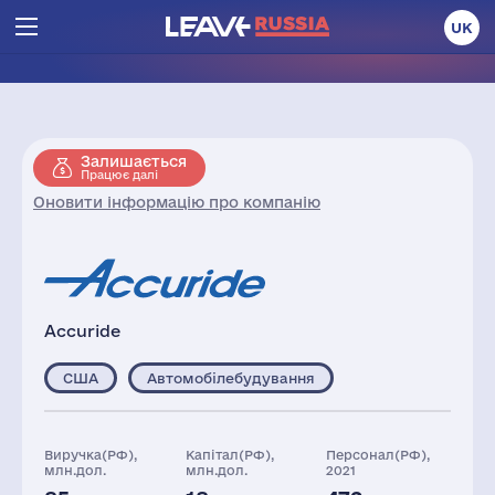
UK
Залишається
Працює далі
Оновити інформацію про компанію
Accuride
США
Автомобілебудування
Виручка(РФ),
Капітал(РФ),
Персонал(РФ),
млн.дол.
млн.дол.
2021