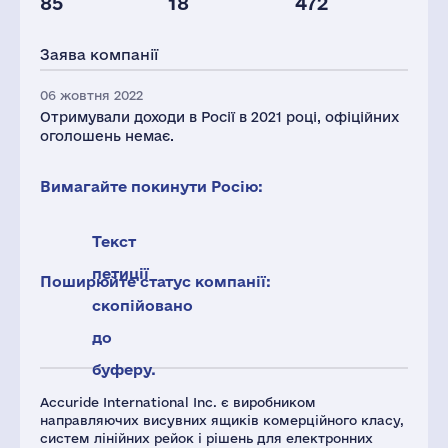
85
18
472
Податки(РФ),
млн.дол.
Заява компанії
4
06 жовтня 2022
Отримували доходи в Росії в 2021 році, офіційних
оголошень немає.
Вимагайте покинути Росію:
Текст
петиції
Поширюйте статус компанії:
скопійовано
до
буферу.
Accuride International Inc. є виробником
направляючих висувних ящиків комерційного класу,
систем лінійних рейок і рішень для електронних