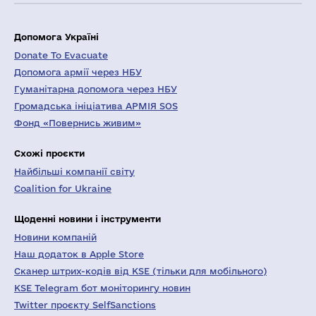
Допомога Україні
Donate To Evacuate
Допомога армії через НБУ
Гуманітарна допомога через НБУ
Громадська ініціатива АРМІЯ SOS
Фонд «Повернись живим»
Схожі проєкти
Найбільші компанії світу
Coalition for Ukraine
Щоденні новини і інструменти
Новини компаній
Наш додаток в Apple Store
Сканер штрих-кодів від KSE (тільки для мобільного)
KSE Telegram бот моніторингу новин
Twitter проєкту SelfSanctions