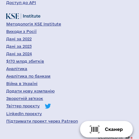
Доступ до API
Методологія KSE Institute
Виходи з Росії
Дані за 2022
Дані за 2023
Дані за 2024
$170 млрд збитків
Аналітика
Аналітика по банкам
Війна в Україні
Додати нову компанію
Зворотній зв'язок
Твіттер проєкту
LinkedIn проєкту
Підтримати проект через Patreon
Сканер