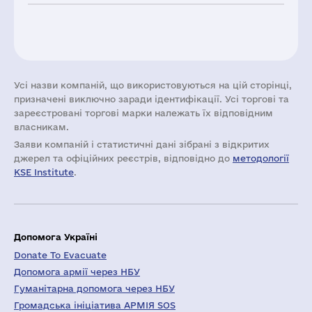
Усі назви компаній, що використовуються на цій сторінці,
призначені виключно заради ідентифікації. Усі торгові та
зареєстровані торгові марки належать їх відповідним
власникам.
Заяви компаній i статистичні дані зібрані з відкритих
джерел та офіційних реєстрів, відповідно до
методології
KSE Institute
.
Допомога Україні
Donate To Evacuate
Допомога армії через НБУ
Гуманітарна допомога через НБУ
Громадська ініціатива АРМІЯ SOS