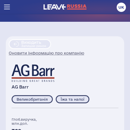
UK
Виходить
Залишає ринок
Оновити інформацію про компанію
AG Barr
Великобританія
Їжа та напої
Глоб.виручка,
млн.дол.