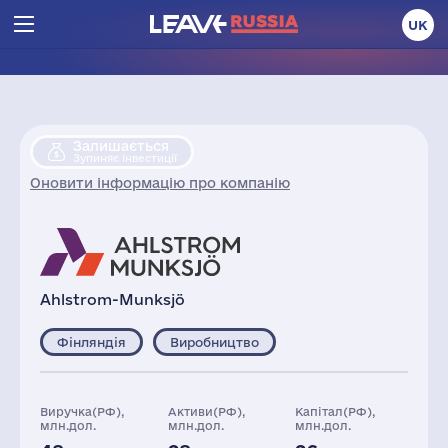
UK
Залишається
Зупиняє інвестиції
Оновити інформацію про компанію
Ahlstrom-Munksjö
Фінляндія
Виробництво
Виручка(РФ),
Активи(РФ),
Капітал(РФ),
млн.дол.
млн.дол.
млн.дол.