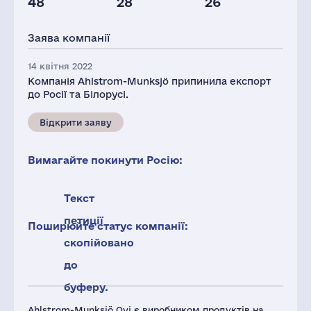
48
28
26
Глоб.виручка,
Персонал(РФ),
Податки(РФ),
млн.дол.
2021
млн.дол.
Заява компанії
3077
233
4
14 квітня 2022
Компанія Ahlstrom-Munksjö припинила експорт
до Росії та Білорусі.
Відкрити заяву
Вимагайте покинути Росію:
Текст
петиції
Поширюйте статус компанії:
скопійовано
до
буферу.
Ahlstrom-Munksjö Oyj є виробником продуктів на