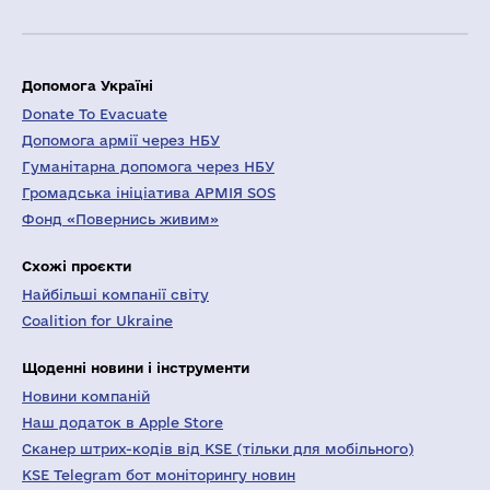
Допомога Україні
Donate To Evacuate
Допомога армії через НБУ
Гуманітарна допомога через НБУ
Громадська ініціатива АРМІЯ SOS
Фонд «Повернись живим»
Схожі проєкти
Найбільші компанії світу
Coalition for Ukraine
Щоденні новини і інструменти
Новини компаній
Наш додаток в Apple Store
Сканер штрих-кодів від KSE (тільки для мобільного)
KSE Telegram бот моніторингу новин