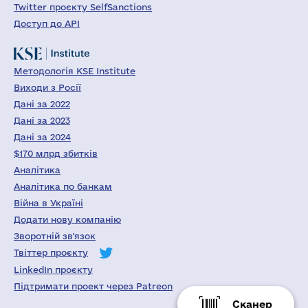
Twitter проєкту SelfSanctions
Доступ до API
Методологія KSE Institute
Виходи з Росії
Дані за 2022
Дані за 2023
Дані за 2024
$170 млрд збитків
Аналітика
Аналітика по банкам
Війна в Україні
Додати нову компанію
Зворотній зв'язок
Твіттер проєкту
LinkedIn проєкту
Підтримати проект через Patreon
Сканер