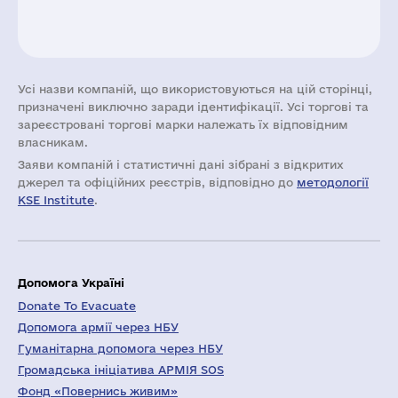
Усі назви компаній, що використовуються на цій сторінці,
призначені виключно заради ідентифікації. Усі торгові та
зареєстровані торгові марки належать їх відповідним
власникам.
Заяви компаній i статистичні дані зібрані з відкритих
джерел та офіційних реєстрів, відповідно до
методології
KSE Institute
.
Допомога Україні
Donate To Evacuate
Допомога армії через НБУ
Гуманітарна допомога через НБУ
Громадська ініціатива АРМІЯ SOS
Фонд «Повернись живим»