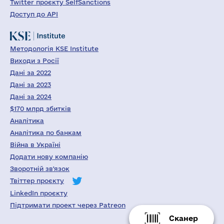
Twitter проєкту SelfSanctions
Доступ до API
Методологія KSE Institute
Виходи з Росії
Дані за 2022
Дані за 2023
Дані за 2024
$170 млрд збитків
Аналітика
Аналітика по банкам
Війна в Україні
Додати нову компанію
Зворотній зв'язок
Твіттер проєкту
LinkedIn проєкту
Підтримати проект через Patreon
Сканер