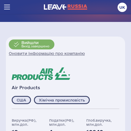
UK
Вийшли
Вихід завершено
Оновити інформацію про компанію
Air Products
США
Хімічна промисловість
Виручка(РФ),
Податки(РФ),
Глоб.виручка,
млн.дол.
млн.дол.
млн.дол.