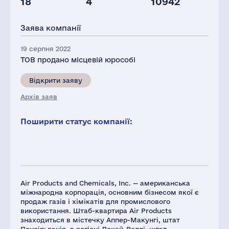
18
4
10942
Персонал(РФ),
Капітал(РФ),
Активи(РФ),
2021
млн.дол.
млн.дол.
Заява компанії
48
23
25
19 серпня 2022
ТОВ продано місцевій юрособі
Відкрити заяву
Архів заяв
Поширити статус компанії:
Air Products and Chemicals, Inc. — американська
міжнародна корпорація, основним бізнесом якої є
продаж газів і хімікатів для промислового
використання. Штаб-квартира Air Products
знаходиться в містечку Аппер-Макунгі, штат