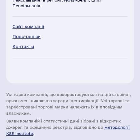
Пенсільванія, в регіоні Лехай-Веллі, штат
Пенсільванія.
Сайт компанії
Прес-релізи
Контакти
Усі назви компаній, що використовуються на цій сторінці,
призначені виключно заради ідентифікації. Усі торгові та
зареєстровані торгові марки належать їх відповідним
власникам.
Заяви компаній i статистичні дані зібрані з відкритих
джерел та офіційних реєстрів, відповідно до
методології
KSE Institute
.