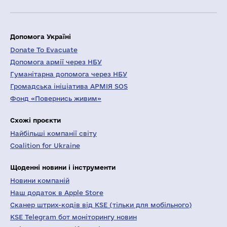
Допомога Україні
Donate To Evacuate
Допомога армії через НБУ
Гуманітарна допомога через НБУ
Громадська ініціатива АРМІЯ SOS
Фонд «Повернись живим»
Схожі проєкти
Найбільші компанії світу
Coalition for Ukraine
Щоденні новини і інструменти
Новини компаній
Наш додаток в Apple Store
Сканер штрих-кодів від KSE (тільки для мобільного)
KSE Telegram бот моніторингу новин