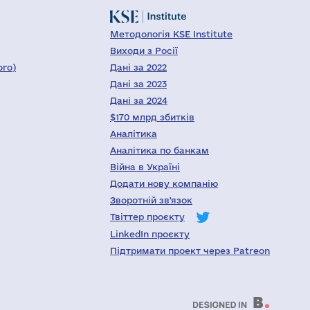
Методологія KSE Institute
Виходи з Росії
ого)
Дані за 2022
Дані за 2023
Дані за 2024
$170 млрд збитків
Аналітика
Аналітика по банкам
Війна в Україні
Додати нову компанію
Зворотній зв'язок
Твіттер проєкту
LinkedIn проєкту
Підтримати проект через Patreon