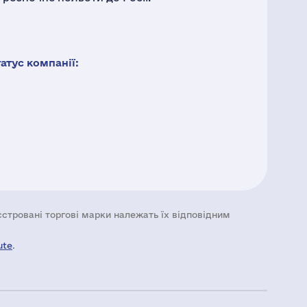
тус компанії:
еєстровані торгові марки належать їх відповідним
ute
.