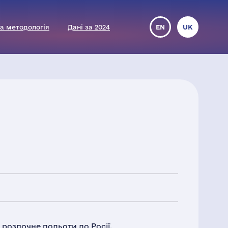
а методологія
Дані за 2024
EN
UK
, розпочне польоти до Росії.