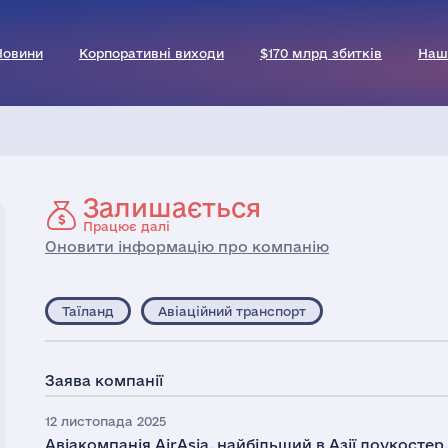
Новини
Корпоративні виходи
$170 млрд збитків
Наш
Залишається
Працює далі
Оновити інформацію про компанію
Таїланд
Авіаційний транспорт
Заява компанії
12 листопада 2025
Авіакомпанія AirAsia, найбільший в Азії лоукостер