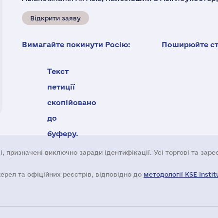
Відкрити заяву
Вимагайте покинути Росію:
Поширюйте ста
Текст
петиції
скопійовано
до
буферу.
і, призначені виключно заради ідентифікації. Усі торгові та зар
жерел та офіційних реєстрів, відповідно до
методології KSE Instit