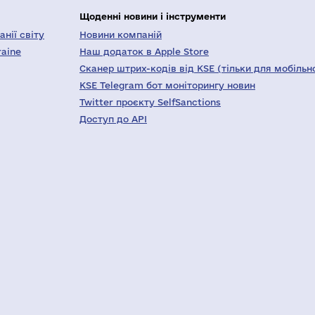
Щоденні новини і інструменти
нії світу
Новини компаній
raine
Наш додаток в Apple Store
Сканер штрих-кодів від KSE (тільки для мобільн
KSE Telegram бот моніторингу новин
Twitter проєкту SelfSanctions
Доступ до API