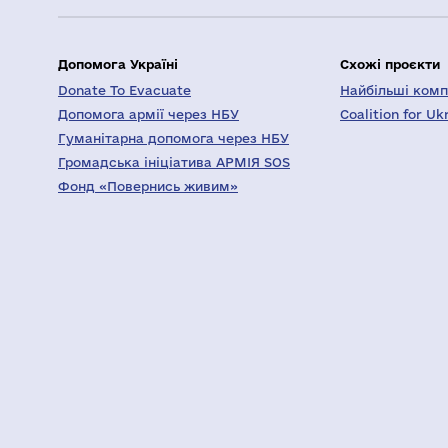
Допомога Україні
Схожі проєкти
Donate To Evacuate
Найбільші компа
Допомога армії через НБУ
Coalition for Uk
Гуманітарна допомога через НБУ
Громадська ініціатива АРМІЯ SOS
Фонд «Повернись живим»