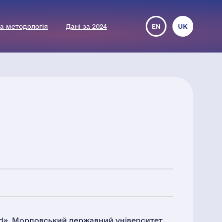
а методологія
Дані за 2024
EN
UK
d», Мордовський державний університет