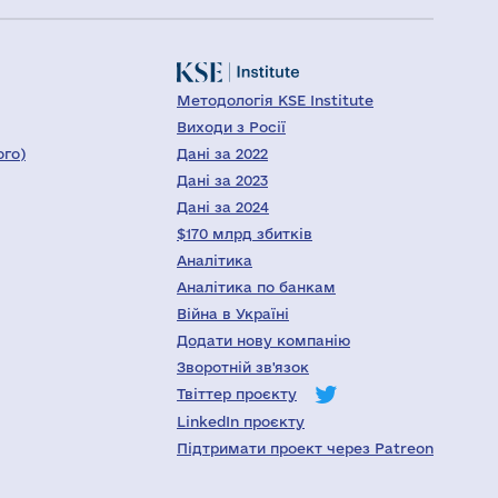
Методологія KSE Institute
Виходи з Росії
ого)
Дані за 2022
Дані за 2023
Дані за 2024
$170 млрд збитків
Аналітика
Аналітика по банкам
Війна в Україні
Додати нову компанію
Зворотній зв'язок
Твіттер проєкту
LinkedIn проєкту
Підтримати проект через Patreon