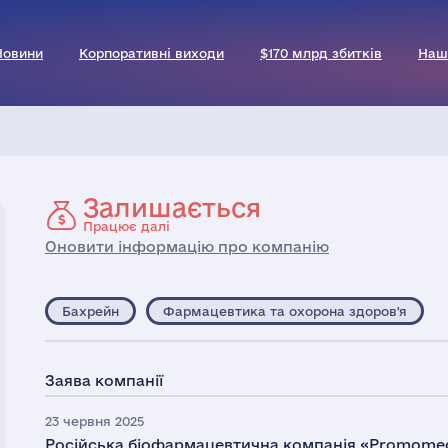
Новини
Корпоративні виходи
$170 млрд збитків
Наш
Залишається
Працює далі
Оновити інформацію про компанію
Бахрейн
Фармацевтика та охорона здоров'я
Заява компанії
23 червня 2025
Російська біофармацевтична компанія «Promome