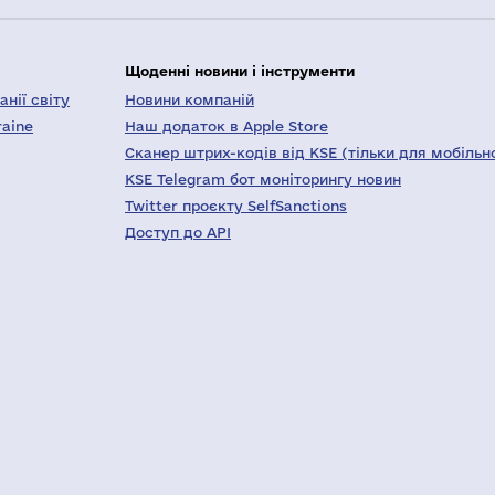
Щоденні новини і інструменти
нії світу
Новини компаній
raine
Наш додаток в Apple Store
Сканер штрих-кодів від KSE (тільки для мобільн
KSE Telegram бот моніторингу новин
Twitter проєкту SelfSanctions
Доступ до API