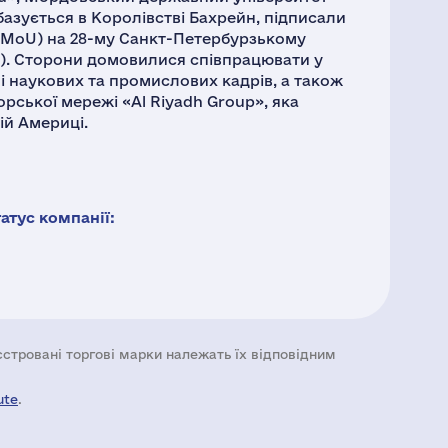
 базується в Королівстві Бахрейн, підписали
(MoU) на 28-му Санкт-Петербурзькому
. Сторони домовилися співпрацювати у
 наукових та промислових кадрів, а також
рської мережі «Al Riyadh Group», яка
ій Америці.
тус компанії:
еєстровані торгові марки належать їх відповідним
ute
.