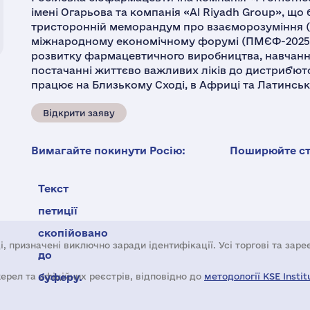
імені Огарьова та компанія «Al Riyadh Group», що
тристоронній меморандум про взаєморозуміння 
міжнародному економічному форумі (ПМЄФ-2025)
розвитку фармацевтичного виробництва, навчанні
постачанні життєво важливих ліків до дистриб'юто
працює на Близькому Сході, в Африці та Латинськ
Відкрити заяву
Вимагайте покинути Росію:
Поширюйте ста
Текст
петиції
скопійовано
і, призначені виключно заради ідентифікації. Усі торгові та зар
до
жерел та офіційних реєстрів, відповідно до
буферу.
методології KSE Instit