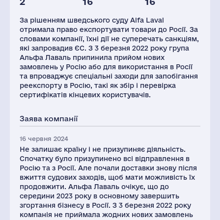
2
16
16
Глоб.виручка,
Персонал(РФ),
млн.дол.
2021
За рішенням шведського суду Alfa Laval
5993
235
отримала право експортувати товари до Росії. За
словами компанії, їхні дії не суперечать санкціям,
які запровадив ЄС. З 3 березня 2022 року група
Альфа Лаваль припинила прийом нових
замовлень у Росію або для використання в Росії
та впроваджує спеціальні заходи для запобігання
реекспорту в Росію, такі як збір і перевірка
сертифікатів кінцевих користувачів.
Заява компанії
16 червня 2024
Не залишає країну і не призупиняє діяльність.
Спочатку було призупинено всі відправлення в
Росію та з Росії. Але почали доставки знову після
вжиття судових заходів, щоб мати можливість їх
продовжити. Альфа Лаваль очікує, що до
середини 2023 року в основному завершить
згортання бізнесу в Росії. З 3 березня 2022 року
компанія не приймала жодних нових замовлень