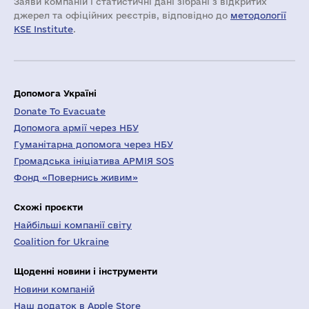
Заяви компаній i статистичні дані зібрані з відкритих
джерел та офіційних реєстрів, відповідно до
методології
KSE Institute
.
Допомога Україні
Donate To Evacuate
Допомога армії через НБУ
Гуманітарна допомога через НБУ
Громадська ініціатива АРМІЯ SOS
Фонд «Повернись живим»
Схожі проєкти
Найбільші компанії світу
Coalition for Ukraine
Щоденні новини і інструменти
Новини компаній
Наш додаток в Apple Store