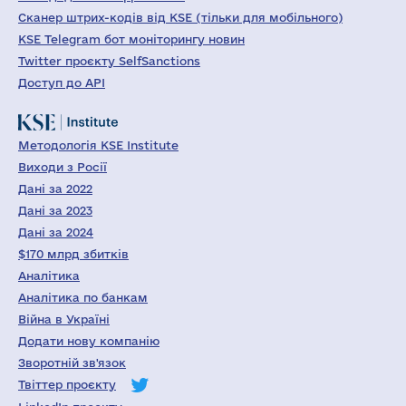
Сканер штрих-кодів від KSE (тільки для мобільного)
KSE Telegram бот моніторингу новин
Twitter проєкту SelfSanctions
Доступ до API
Методологія KSE Institute
Виходи з Росії
Дані за 2022
Дані за 2023
Дані за 2024
$170 млрд збитків
Аналітика
Аналітика по банкам
Війна в Україні
Додати нову компанію
Зворотній зв'язок
Твіттер проєкту