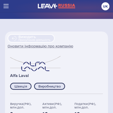
UK
Виходить
Призупиняє діяльність
Оновити інформацію про компанію
Alfa Laval
Швеція
Виробництво
Виручка(РФ),
Активи(РФ),
Податки(РФ),
млн.дол.
млн.дол.
млн.дол.