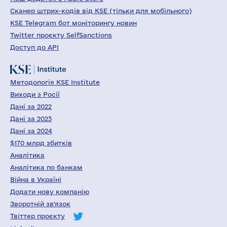
Сканер штрих-кодів від KSE (тільки для мобільного)
KSE Telegram бот моніторингу новин
Twitter проєкту SelfSanctions
Доступ до API
Методологія KSE Institute
Виходи з Росії
Дані за 2022
Дані за 2023
Дані за 2024
$170 млрд збитків
Аналітика
Аналітика по банкам
Війна в Україні
Додати нову компанію
Зворотній зв'язок
Твіттер проєкту