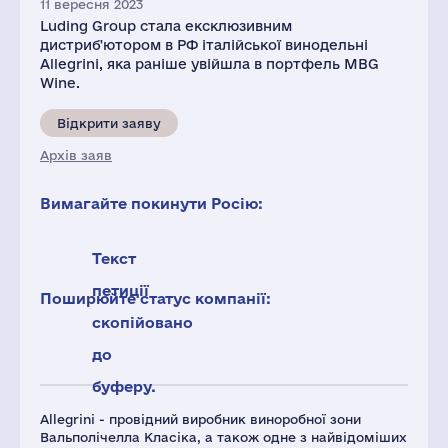
11 вересня 2023
Luding Group стала ексклюзивним
дистриб'ютором в РФ італійської винодельні
Allegrini, яка раніше увійшла в портфель MBG
Wine.
Відкрити заяву
Архів заяв
Вимагайте покинути Росію:
Текст
петиції
Поширюйте статус компанії:
скопійовано
до
буферу.
Allegrini - провідний виробник виноробної зони
Вальполічелла Класіка, а також одне з найвідоміших