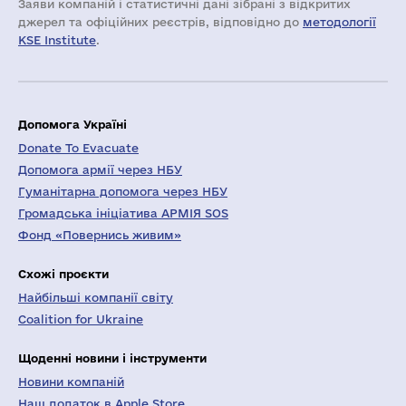
Заяви компаній i статистичні дані зібрані з відкритих
джерел та офіційних реєстрів, відповідно до
методології
KSE Institute
.
Допомога Україні
Donate To Evacuate
Допомога армії через НБУ
Гуманітарна допомога через НБУ
Громадська ініціатива АРМІЯ SOS
Фонд «Повернись живим»
Схожі проєкти
Найбільші компанії світу
Coalition for Ukraine
Щоденні новини і інструменти
Новини компаній
Наш додаток в Apple Store