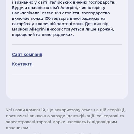
і визнаних у світі італійських винних господарств.
Будучи власністю сім'ї Алегріні, чия історія у
Вальполічеллі сягає XVI століття, господарство
включає понад 100 гектарів виноградників на
пагорбах у класичній частині зони. Для вин під
маркою Allegrini використовується лише врожай,
вирощений на виноградниках.
Сайт компанії
Контакти
Усі назви компаній, що використовуються на цій сторінці,
призначені виключно заради ідентифікації. Усі торгові та
зареєстровані торгові марки належать їх відповідним
власникам.