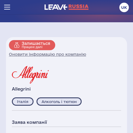
UK
Залишається
Працює далі
Оновити інформацію про компанію
Allegrini
Італія
Алкоголь і тютюн
Заява компанії