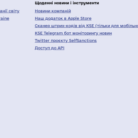
Щоденні новини і інструменти
нії світу
Новини компаній
raine
Наш додаток в Apple Store
Сканер штрих-кодів від KSE (тільки для мобільн
KSE Telegram бот моніторингу новин
Twitter проєкту SelfSanctions
Доступ до API