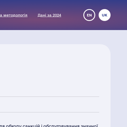
а методологія
Дані за 2024
EN
UK
я обходу санкцій і обслуговування значної