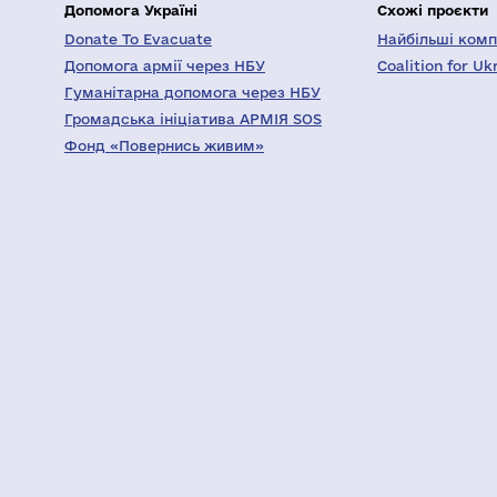
Допомога Україні
Схожі проєкти
Donate To Evacuate
Найбільші компа
Допомога армії через НБУ
Coalition for Uk
Гуманітарна допомога через НБУ
Громадська ініціатива АРМІЯ SOS
Фонд «Повернись живим»