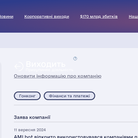
Новини
Корпоративні виходи
$170 млрд збитків
Наш
Виходить
Призупиняє діяльність
Оновити інформацію про компанію
Гонконг
Фінанси та платежі
Заява компанії
11 вересня 2024
AMLbot відкрито використовувався компаніями дл