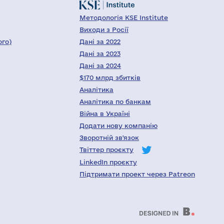
Методологія KSE Institute
Виходи з Росії
ого)
Дані за 2022
Дані за 2023
Дані за 2024
$170 млрд збитків
Аналітика
Аналітика по банкам
Війна в Україні
Додати нову компанію
Зворотній зв'язок
Твіттер проєкту
LinkedIn проєкту
Підтримати проект через Patreon