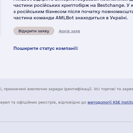
частини російських криптобірж на Bestchange. У
з російським бізнесом після початку повномасшта
частина команди AMLBot знаходиться в Україні.
Відкрити заяву
Архів заяв
Поширити статус компанії:
і, призначені виключно заради ідентифікації. Усі торгові та зар
жерел та офіційних реєстрів, відповідно до
методології KSE Instit