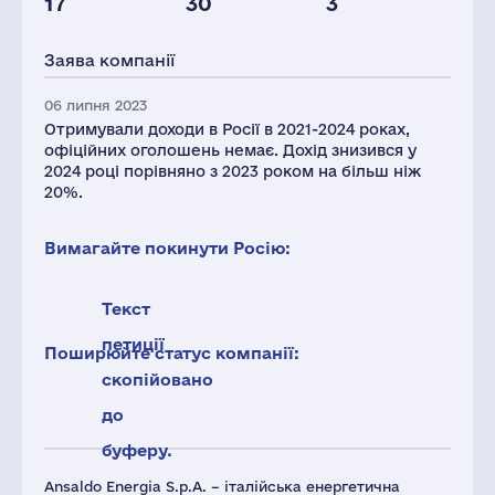
17
30
3
Персонал(РФ),
2021
Заява компанії
15
06 липня 2023
Отримували доходи в Росії в 2021-2024 роках,
офіційних оголошень немає. Дохід знизився у
2024 році порівняно з 2023 роком на більш ніж
20%.
Вимагайте покинути Росію:
Текст
петиції
Поширюйте статус компанії:
скопійовано
до
буферу.
Ansaldo Energia S.p.A. – італійська енергетична