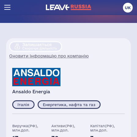
UK
Залишається
Скорочує діяльність
Оновити інформацію про компанію
Ansaldo Energia
Італія
Енергетика, нафта та газ
Виручка(РФ),
Активи(РФ),
Капітал(РФ),
млн.дол.
млн.дол.
млн.дол.