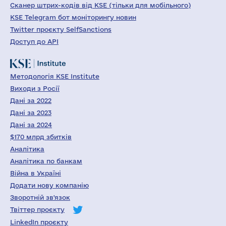
Сканер штрих-кодів від KSE (тільки для мобільного)
KSE Telegram бот моніторингу новин
Twitter проєкту SelfSanctions
Доступ до API
Методологія KSE Institute
Виходи з Росії
Дані за 2022
Дані за 2023
Дані за 2024
$170 млрд збитків
Аналітика
Аналітика по банкам
Війна в Україні
Додати нову компанію
Зворотній зв'язок
Твіттер проєкту
LinkedIn проєкту