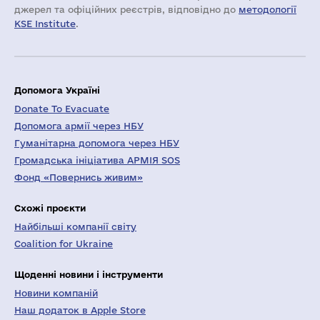
джерел та офіційних реєстрів, відповідно до
методології
KSE Institute
.
Допомога Україні
Donate To Evacuate
Допомога армії через НБУ
Гуманітарна допомога через НБУ
Громадська ініціатива АРМІЯ SOS
Фонд «Повернись живим»
Схожі проєкти
Найбільші компанії світу
Coalition for Ukraine
Щоденні новини і інструменти
Новини компаній
Наш додаток в Apple Store