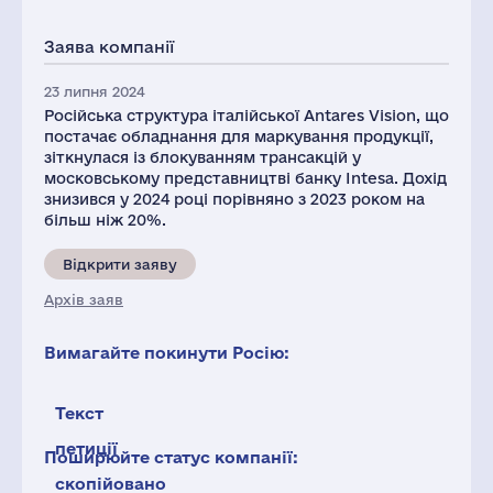
Податки(РФ),
млн.дол.
Заява компанії
1
23 липня 2024
Російська структура італійської Antares Vision, що
постачає обладнання для маркування продукції,
зіткнулася із блокуванням трансакцій у
московському представництві банку Intesa. Дохід
знизився у 2024 році порівняно з 2023 роком на
більш ніж 20%.
Відкрити заяву
Архів заяв
Вимагайте покинути Росію:
Текст
петиції
Поширюйте статус компанії:
скопійовано