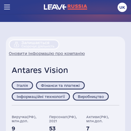
UK
Залишається
Скорочує діяльність
Оновити інформацію про компанію
Antares Vision
Італія
Фінанси та платежі
Інформаційні технології
Виробництво
Виручка(РФ),
Персонал(РФ),
Активи(РФ),
млн.дол.
2021
млн.дол.
9
53
7