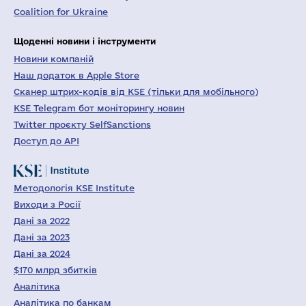
Coalition for Ukraine
Щоденні новини і інструменти
Новини компаній
Наш додаток в Apple Store
Сканер штрих-кодів від KSE (тільки для мобільного)
KSE Telegram бот моніторингу новин
Twitter проєкту SelfSanctions
Доступ до API
Методологія KSE Institute
Виходи з Росії
Дані за 2022
Дані за 2023
Дані за 2024
$170 млрд збитків
Аналітика
Аналітика по банкам