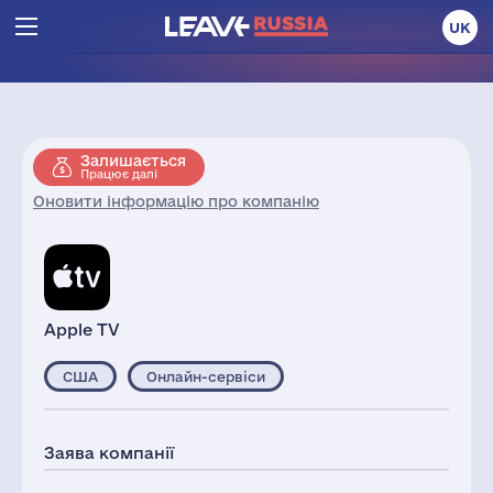
UK
Залишається
Працює далі
Оновити інформацію про компанію
Apple TV
США
Онлайн-сервіси
Заява компанії