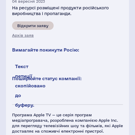
04 вересня 2023
На ресурсі розміщені продукти російського
виробництва і пропаганди.
Відкрити заяву
Архів заяв
Вимагайте покинути Росію:
Текст
петиції
Поширюйте статус компанії:
скопійовано
до
буферу.
Програма Apple TV — це серія програм
медіапрогравача, розроблена компанією Apple Inc.
для перегляду телевізійних шоу та фільмів, які Apple
доставляє на споживчі електронні пристрої.