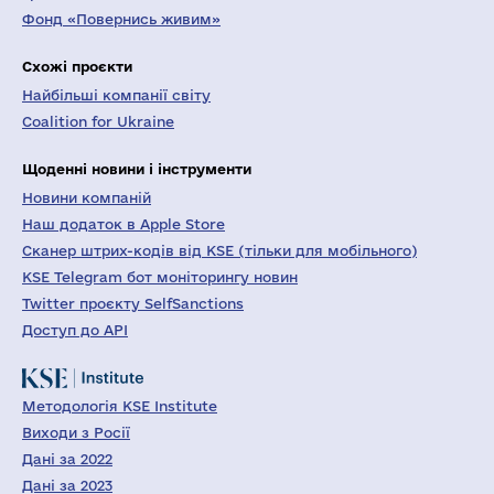
Фонд «Повернись живим»
Схожі проєкти
Найбільші компанії світу
Coalition for Ukraine
Щоденні новини і інструменти
Новини компаній
Наш додаток в Apple Store
Сканер штрих-кодів від KSE (тільки для мобільного)
KSE Telegram бот моніторингу новин
Twitter проєкту SelfSanctions
Доступ до API
Методологія KSE Institute
Виходи з Росії
Дані за 2022
Дані за 2023