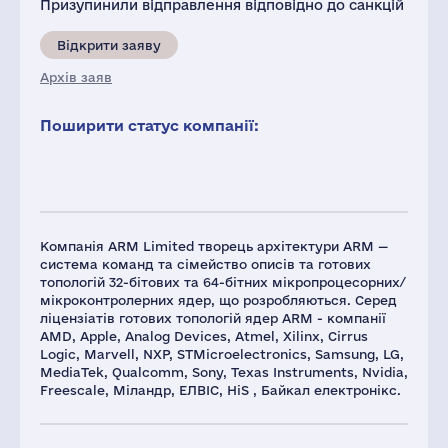
Призупинили відправлення відповідно до санкцій
Відкрити заяву
Архів заяв
Поширити статус компанії:
Компанія ARM Limited творець архітектури ARM —
система команд та сімейство описів та готових
топологій 32-бітових та 64-бітних мікропроцесорних/
мікроконтролерних ядер, що розробляються. Серед
ліцензіатів готових топологій ядер ARM - компанії
AMD, Apple, Analog Devices, Atmel, Xilinx, Cirrus
Logic, Marvell, NXP, STMicroelectronics, Samsung, LG,
MediaTek, Qualcomm, Sony, Texas Instruments, Nvidia,
Freescale, Міландр, ЕЛВІС, HiS , Байкал електронікс.