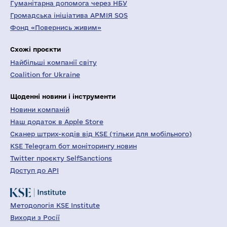
Гуманітарна допомога через НБУ
Громадська ініціатива АРМІЯ SOS
Фонд «Повернись живим»
Схожі проєкти
Найбільші компанії світу
Coalition for Ukraine
Щоденні новини і інструменти
Новини компаній
Наш додаток в Apple Store
Сканер штрих-кодів від KSE (тільки для мобільного)
KSE Telegram бот моніторингу новин
Twitter проєкту SelfSanctions
Доступ до API
Методологія KSE Institute
Виходи з Росії