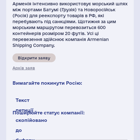
Арменія інтенсивно використовує морський шлях
між портами Батумі (Грузія) та Новоросійськ
(Росія) для реекспорту товарів в РФ, які
перебувають під санкціями. Щотижня за цим
морським маршрутом перевозиться 600
контейнерів розміром 20 футів. Усі ці
перевезення здійснює компанія Armenian
Shipping Company.
Відкрити заяву
Архів заяв
Вимагайте покинути Росію:
Текст
петиції
Поширюйте статус компанії:
скопійовано
до