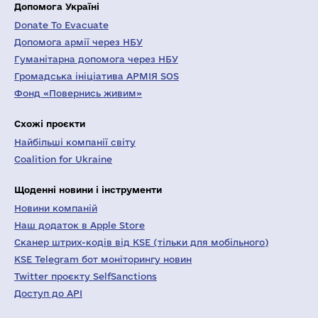
Допомога Україні
Donate To Evacuate
Допомога армії через НБУ
Гуманітарна допомога через НБУ
Громадська ініціатива АРМІЯ SOS
Фонд «Повернись живим»
Схожі проєкти
Найбільші компанії світу
Coalition for Ukraine
Щоденні новини і інструменти
Новини компаній
Наш додаток в Apple Store
Сканер штрих-кодів від KSE (тільки для мобільного)
KSE Telegram бот моніторингу новин
Twitter проєкту SelfSanctions
Доступ до API