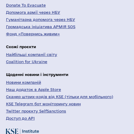
Donate To Evacuate
Допомога армії через НБУ
Гуманітарна допомога через НБУ
Громадська ініціатива АРМІЯ SOS
Фонд «Повернись живим»
Схожі проєкти
Найбільші компанії світу
Coalition for Ukraine
Щоденні новини і інструменти
Новини компаній
Наш додаток в Apple Store
Сканер штрих-кодів від KSE (тільки для мобільного)
KSE Telegram бот моніторингу новин
Twitter проєкту SelfSanctions
Доступ до API