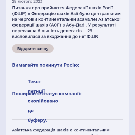
28 лютого 2023
Питання про прийняття Федерації шахів Росії
(ФШР) в Федерацію шахів Азії було центральним
на черговій континентальній асамблеї Азіатської
федерації шахів (ACF) в Абу-Дабі. У результаті
переважна більшість делегатів — 29 —
висловилася за входження до неї ФШР.
Відкрити заяву
Вимагайте покинути Росію:
Текст
петиції
Поширюйте статус компанії:
скопійовано
до
буферу.
Азіатська федерація шахів є континентальним