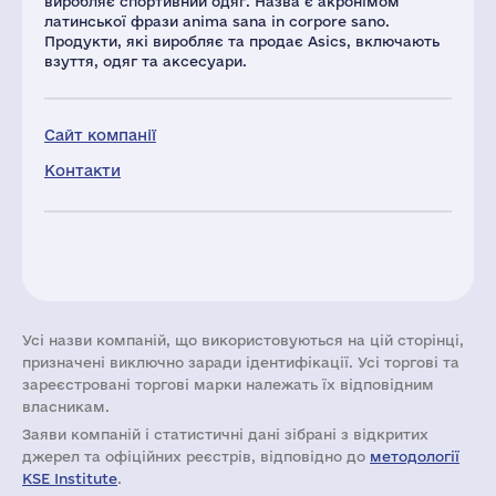
виробляє спортивний одяг. Назва є акронімом
латинської фрази anima sana in corpore sano.
Продукти, які виробляє та продає Asics, включають
взуття, одяг та аксесуари.
Сайт компанії
Контакти
Усі назви компаній, що використовуються на цій сторінці,
призначені виключно заради ідентифікації. Усі торгові та
зареєстровані торгові марки належать їх відповідним
власникам.
Заяви компаній i статистичні дані зібрані з відкритих
джерел та офіційних реєстрів, відповідно до
методології
KSE Institute
.