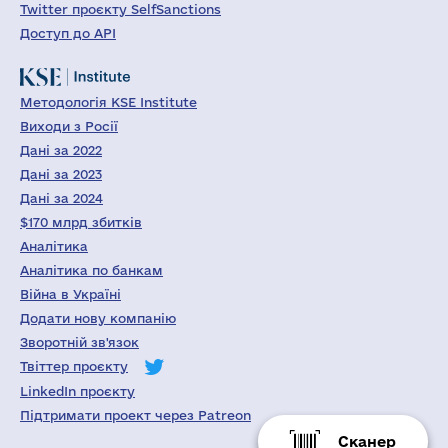
Twitter проєкту SelfSanctions
Доступ до API
Методологія KSE Institute
Виходи з Росії
Дані за 2022
Дані за 2023
Дані за 2024
$170 млрд збитків
Аналітика
Аналітика по банкам
Війна в Україні
Додати нову компанію
Зворотній зв'язок
Твіттер проєкту
LinkedIn проєкту
Підтримати проект через Patreon
Сканер