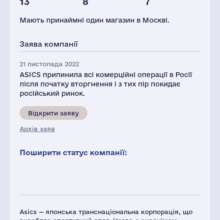
13
8
7
Глоб.виручка,
Магазинів
Персонал(РФ),
млн.дол.
2021
Мають принаймні один магазин в Москві.
2973
1
41
Податки(РФ),
Заява компанії
млн.дол.
3
21 листопада 2022
ASICS припинила всі комерційні операції в Росії
після початку вторгнення і з тих пір покидає
російський ринок.
Відкрити заяву
Архів заяв
Поширити статус компанії:
Asics — японська транснаціональна корпорація, що