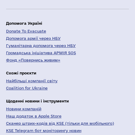
Допомога Україні
Donate To Evacuate
Допомога армії через НБУ
Гуманітарна допомога через НБУ
Громадська ініціатива АРМІЯ SOS
Фонд «Повернись живим»
Схожі проєкти
Найбільші компанії світу
Coalition for Ukraine
Щоденні новини і інструменти
Новини компаній
Наш додаток в Apple Store
Сканер штрих-кодів від KSE (тільки для мобільного)
KSE Telegram бот моніторингу новин