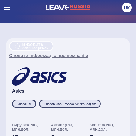
UK
Виходить
Залишає ринок
Оновити інформацію про компанію
Asics
Японія
Споживчі товари та одяг
Виручка(РФ),
Активи(РФ),
Капітал(РФ),
млн.дол.
млн.дол.
млн.дол.