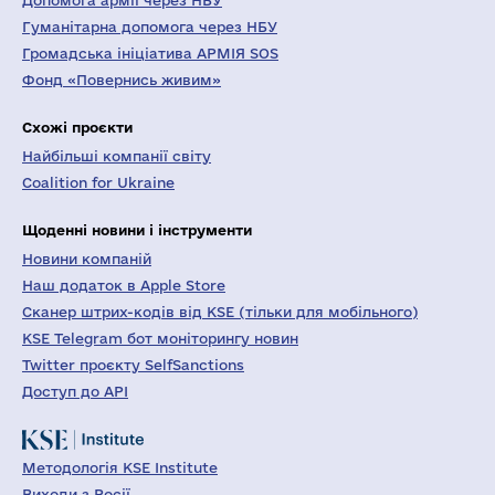
Допомога армії через НБУ
Гуманітарна допомога через НБУ
Громадська ініціатива АРМІЯ SOS
Фонд «Повернись живим»
Схожі проєкти
Найбільші компанії світу
Coalition for Ukraine
Щоденні новини і інструменти
Новини компаній
Наш додаток в Apple Store
Сканер штрих-кодів від KSE (тільки для мобільного)
KSE Telegram бот моніторингу новин
Twitter проєкту SelfSanctions
Доступ до API
Методологія KSE Institute
Виходи з Росії