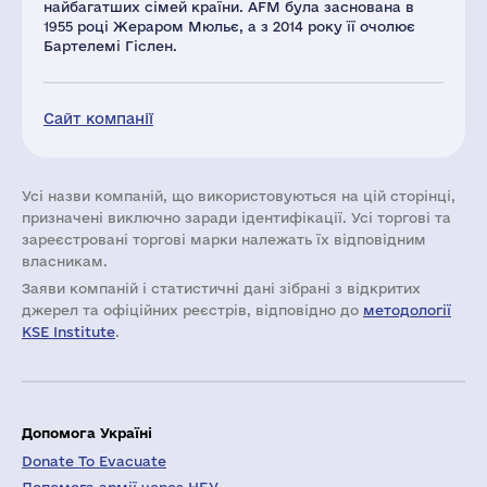
найбагатших сімей країни. AFM була заснована в
1955 році Жераром Мюльє, а з 2014 року її очолює
Бартелемі Гіслен.
Сайт компанії
Усі назви компаній, що використовуються на цій сторінці,
призначені виключно заради ідентифікації. Усі торгові та
зареєстровані торгові марки належать їх відповідним
власникам.
Заяви компаній i статистичні дані зібрані з відкритих
джерел та офіційних реєстрів, відповідно до
методології
KSE Institute
.
Допомога Україні
Donate To Evacuate