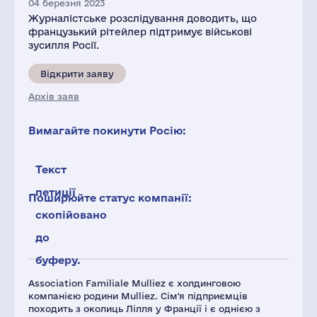
04 березня 2023
Журналістське розслідування доводить, що
французький рітейлер підтримує військові
зусилля Росії.
Відкрити заяву
Архів заяв
Вимагайте покинути Росію:
Текст
петиції
Поширюйте статус компанії:
скопійовано
до
буферу.
Association Familiale Mulliez є холдинговою
компанією родини Mulliez. Сім'я підприємців
походить з околиць Лілля у Франції і є однією з