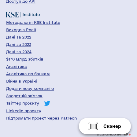
Доступ до API
Методологія KSE Institute
Виходи з Росії
Дані за 2022
Дані за 2023
Дані за 2024
$170 млрд збитків
Аналітика
Аналітика по банкам
Війна в Україні
Додати нову компанію
Зворотній зв'язок
Твіттер проєкту
LinkedIn проєкту
Підтримати проект через Patreon
Сканер