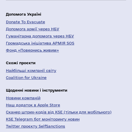
Допомога Україні
Donate To Evacuate
Допомога армії через НБУ
Гуманітарна допомога через НБУ
Громадська ініціатива АРМІЯ SOS
Фонд «Повернись живим»
Схожі проєкти
Найбільші компанії світу
Coalition for Ukraine
Щоденні новини і інструменти
Новини компаній
Наш додаток в Apple Store
Сканер штрих-кодів від KSE (тільки для мобільного)
KSE Telegram бот моніторингу новин
Twitter проєкту SelfSanctions