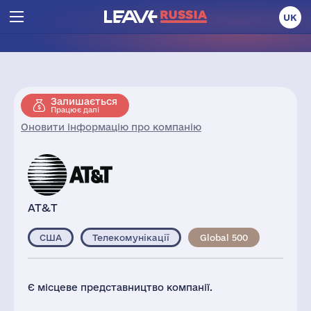
UK
Залишається
Працює далі
Оновити інформацію про компанію
AT&T
США
Телекомунікації
Global 500
Є місцеве представництво компанії.