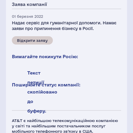
Заява компанії
01 березня 2022
Надає сервіс для гуманітарної допомоги. Намає
заяви про припинення бізнесу в Росії.
Відкрити заяву
Вимагайте покинути Росію:
Текст
петиції
Поширюйте статус компанії:
скопійовано
до
буферу.
AT&T є найбільшою телекомунікаційною компанією
у світі та найбільшим постачальником послуг
мобільного телефонного зв’язку в США.