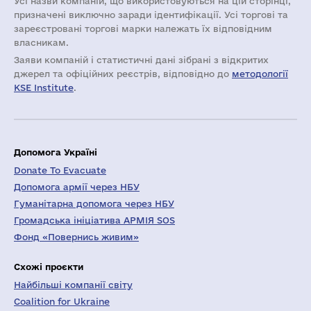
Усі назви компаній, що використовуються на цій сторінці,
призначені виключно заради ідентифікації. Усі торгові та
зареєстровані торгові марки належать їх відповідним
власникам.
Заяви компаній i статистичні дані зібрані з відкритих
джерел та офіційних реєстрів, відповідно до
методології
KSE Institute
.
Допомога Україні
Donate To Evacuate
Допомога армії через НБУ
Гуманітарна допомога через НБУ
Громадська ініціатива АРМІЯ SOS
Фонд «Повернись живим»
Схожі проєкти
Найбільші компанії світу
Coalition for Ukraine