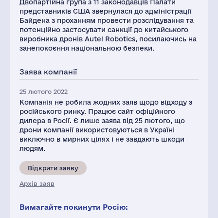
Двопартійна група з 11 законодавців Палати
представників США звернулася до адміністрації
Байдена з проханням провести розслідування та
потенційно застосувати санкції до китайського
виробника дронів Autel Robotics, посилаючись на
занепокоєння національною безпеки.
Заява компанії
25 лютого 2022
Компанія не робила жодних заяв щодо відходу з
російського ринку. Працює сайт офіційного
дилера в Росії. Є лише заява від 25 лютого, що
дрони компанії використовуються в Україні
виключно в мирних цілях і не завдають шкоди
людям.
Відкрити заяву
Архів заяв
Вимагайте покинути Росію: