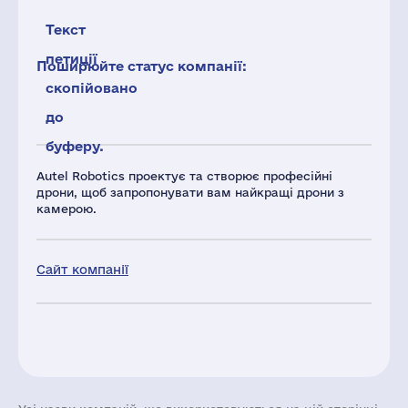
Текст
петиції
Поширюйте статус компанії:
скопійовано
до
буферу.
Autel Robotics проектує та створює професійні
дрони, щоб запропонувати вам найкращі дрони з
камерою.
Сайт компанії