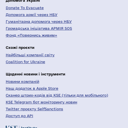
Допомога Україні
Donate To Evacuate
Допомога армії через НБУ
Гуманітарна допомога через НБУ
Громадська ініціатива АРМІЯ SOS
Фонд «Повернись живим»
Схожі проєкти
Найбільші компанії світу
Coalition for Ukraine
Щоденні новини і інструменти
Новини компаній
Наш додаток в Apple Store
Сканер штрих-кодів від KSE (тільки для мобільного)
KSE Telegram бот моніторингу новин
Twitter проєкту SelfSanctions
Доступ до API