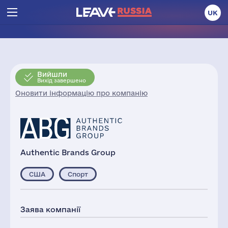
UK
Вийшли
Вихід завершено
Оновити інформацію про компанію
Authentic Brands Group
США
Спорт
Заява компанії