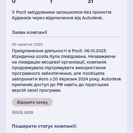
0
1
31
Глоб.виручка,
млн.дол.
У Росії забудовники залишилися без проектів
5497
будинків через відключення від Autodesk.
Заява компанії
06 жовтня 2023
Призупинення діяльності в Росії. 06.10.2023:
Юридична особа була ліквідована. Незважаючи
на ліквідацію місцевої організації, компанія
продовжувала підтримувати використання
програмного забезпечення, але пообіцяла
заборонити його з 20 березня 2024 року. Autodesk
припиняє доступ до РФ навіть до піратських
версій своєї програми.
Відкрити заяву
Архів заяв
Поширити статус компанії: