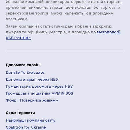
Усі назви компаній, що використовуються на цій сторінці,
призначені виключно заради ідентифікації. Усі торгові та
зареєстровані торгові марки належать їх відповідним
власникам.
Заяви компаній i статистичні дані зібрані з відкритих
джерел та офіційних реєстрів, відповідно до
методології
KSE Institute
.
Допомога Україні
Donate To Evacuate
Допомога армії через НБУ
Гуманітарна допомога через НБУ
Громадська ініціатива АРМІЯ SOS
Фонд «Повернись живим»
Схожі проєкти
Найбільші компанії світу
Coalition for Ukraine