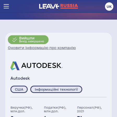
UK
Вийшли
Вихід завершено
Оновити інформацію про компанію
Autodesk
США
Інформаційні технології
Виручка(РФ),
Податки(РФ),
Персонал(РФ),
млн.дол.
млн.дол.
2021