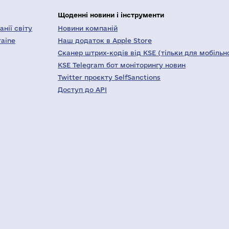
Щоденні новини і інструменти
нії світу
Новини компаній
raine
Наш додаток в Apple Store
Сканер штрих-кодів від KSE (тільки для мобільн
KSE Telegram бот моніторингу новин
Twitter проєкту SelfSanctions
Доступ до API