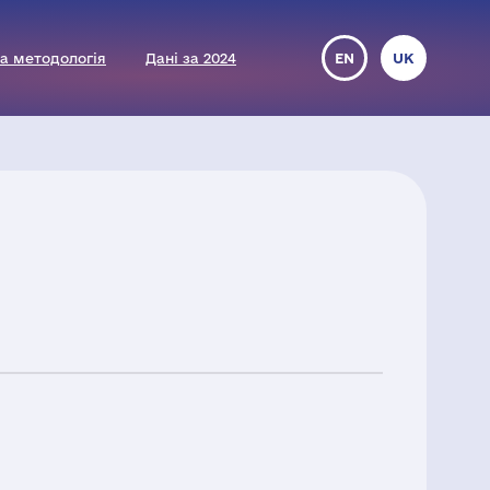
а методологія
Дані за 2024
EN
UK