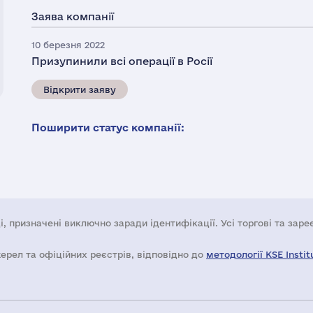
Заява компанії
10 березня 2022
Призупинили всі операції в Росії
Відкрити заяву
Поширити статус компанії:
і, призначені виключно заради ідентифікації. Усі торгові та зар
жерел та офіційних реєстрів, відповідно до
методології KSE Instit