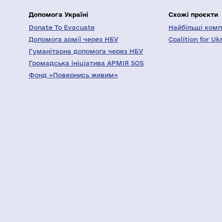
Допомога Україні
Схожі проєкти
Donate To Evacuate
Найбільші компа
Допомога армії через НБУ
Coalition for Uk
Гуманітарна допомога через НБУ
Громадська ініціатива АРМІЯ SOS
Фонд «Повернись живим»