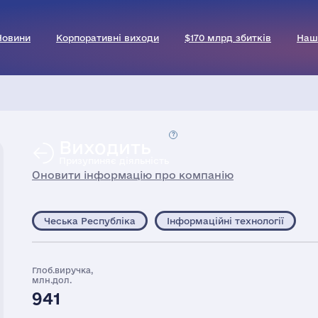
Новини
Корпоративні виходи
$170 млрд збитків
Наш
Виходить
Призупиняє діяльність
Оновити інформацію про компанію
Чеська Республіка
Інформаційні технології
Глоб.виручка,
млн.дол.
941