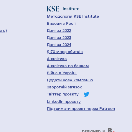
Методологія KSE Institute
Виходи з Росії
ого)
Дані за 2022
Дані за 2023
Дані за 2024
$170 млрд збитків
Аналітика
Аналітика по банкам
Війна в Україні
Додати нову компанію
Зворотній зв'язок
Твіттер проєкту
LinkedIn проєкту
Підтримати проект через Patreon