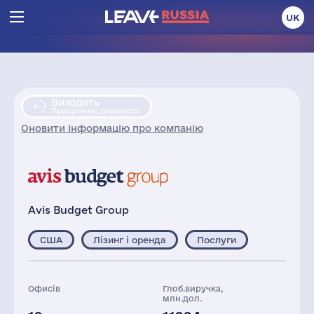
UK
Виходить
Призупиняє діяльність
Оновити інформацію про компанію
Avis Budget Group
США
Лізинг і оренда
Послуги
Офисів
Глоб.виручка,
млн.дол.