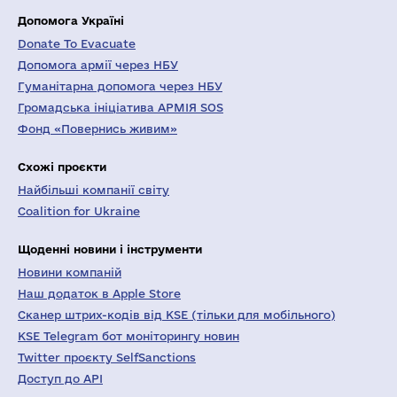
Допомога Україні
Donate To Evacuate
Допомога армії через НБУ
Гуманітарна допомога через НБУ
Громадська ініціатива АРМІЯ SOS
Фонд «Повернись живим»
Схожі проєкти
Найбільші компанії світу
Coalition for Ukraine
Щоденні новини і інструменти
Новини компаній
Наш додаток в Apple Store
Сканер штрих-кодів від KSE (тільки для мобільного)
KSE Telegram бот моніторингу новин
Twitter проєкту SelfSanctions
Доступ до API