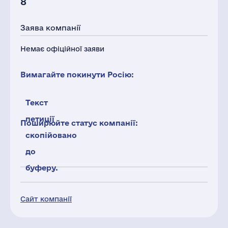
8
Заява компанії
Немає офіційної заяви
Вимагайте покинути Росію:
Текст
петиції
Поширюйте статус компанії:
скопійовано
до
буферу.
Сайт компанії