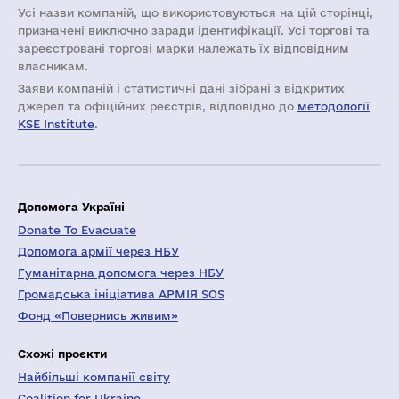
Усі назви компаній, що використовуються на цій сторінці,
призначені виключно заради ідентифікації. Усі торгові та
зареєстровані торгові марки належать їх відповідним
власникам.
Заяви компаній i статистичні дані зібрані з відкритих
джерел та офіційних реєстрів, відповідно до
методології
KSE Institute
.
Допомога Україні
Donate To Evacuate
Допомога армії через НБУ
Гуманітарна допомога через НБУ
Громадська ініціатива АРМІЯ SOS
Фонд «Повернись живим»
Схожі проєкти
Найбільші компанії світу
Coalition for Ukraine