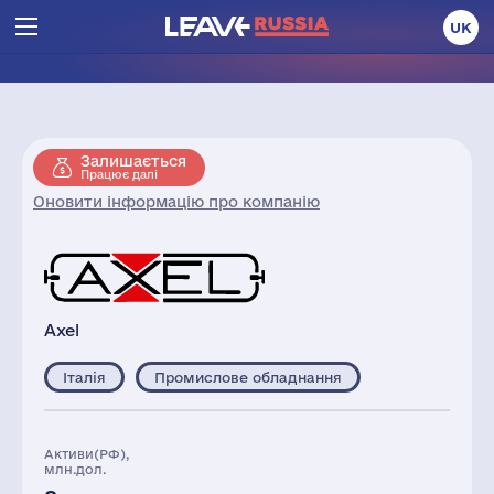
UK
Залишається
Працює далі
Оновити інформацію про компанію
Axel
Італія
Промислове обладнання
Активи(РФ),
млн.дол.