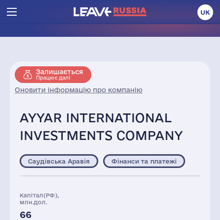
UK
Залишається
Працює далі
Оновити інформацію про компанію
AYYAR INTERNATIONAL
INVESTMENTS COMPANY
Саудівська Аравія
Фінанси та платежі
Капітал(РФ),
млн.дол.
66