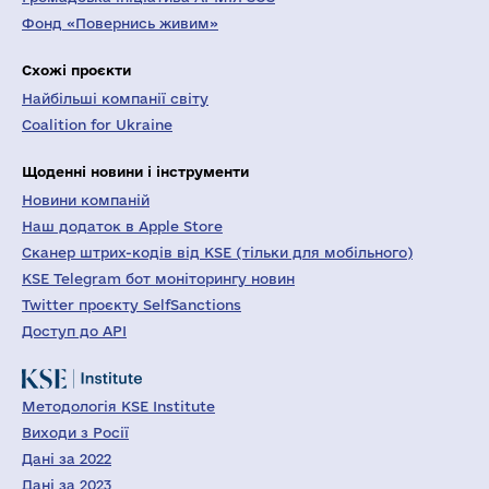
Фонд «Повернись живим»
Схожі проєкти
Найбільші компанії світу
Coalition for Ukraine
Щоденні новини і інструменти
Новини компаній
Наш додаток в Apple Store
Сканер штрих-кодів від KSE (тільки для мобільного)
KSE Telegram бот моніторингу новин
Twitter проєкту SelfSanctions
Доступ до API
Методологія KSE Institute
Виходи з Росії
Дані за 2022
Дані за 2023