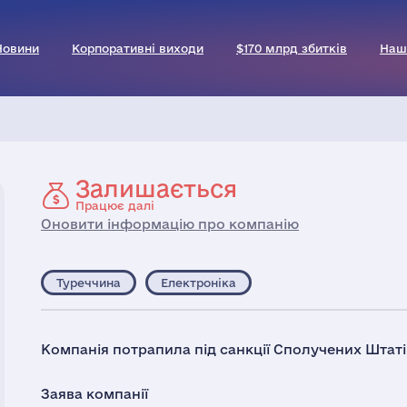
Новини
Корпоративні виходи
$170 млрд збитків
Наш
Залишається
Працює далі
Оновити інформацію про компанію
Туреччина
Електроніка
Компанія потрапила під санкції Сполучених Штатів
Заява компанії