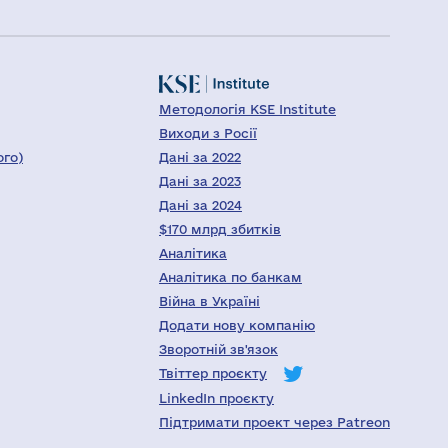
Методологія KSE Institute
Виходи з Росії
ого)
Дані за 2022
Дані за 2023
Дані за 2024
$170 млрд збитків
Аналітика
Аналітика по банкам
Війна в Україні
Додати нову компанію
Зворотній зв'язок
Твіттер проєкту
LinkedIn проєкту
Підтримати проект через Patreon