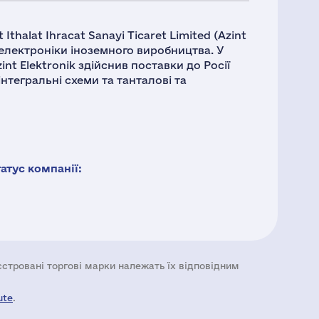
t Ithalat Ihracat Sanayi Ticaret Limited (Azint
оелектроніки іноземного виробництва. У
int Elektronik здійснив поставки до Росії
нтегральні схеми та танталові та
тус компанії:
еєстровані торгові марки належать їх відповідним
ute
.