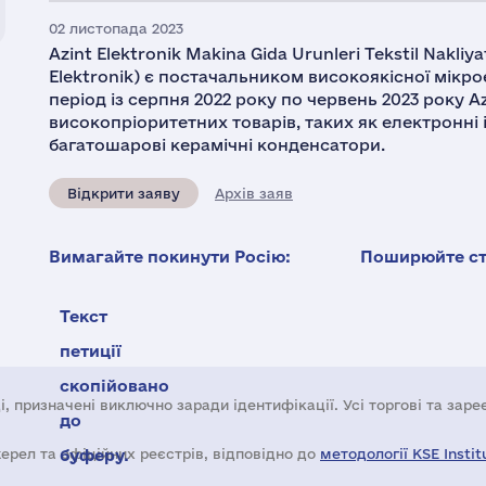
02 листопада 2023
Azint Elektronik Makina Gida Urunleri Tekstil Nakliya
Elektronik) є постачальником високоякісної мікр
період із серпня 2022 року по червень 2023 року Az
високопріоритетних товарів, таких як електронні і
багатошарові керамічні конденсатори.
Відкрити заяву
Архів заяв
Вимагайте покинути Росію:
Поширюйте ста
Текст
петиції
скопійовано
і, призначені виключно заради ідентифікації. Усі торгові та зар
до
жерел та офіційних реєстрів, відповідно до
буферу.
методології KSE Instit