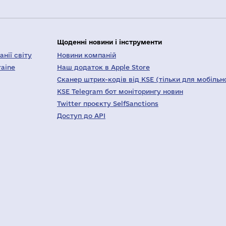
Щоденні новини і інструменти
нії світу
Новини компаній
raine
Наш додаток в Apple Store
Сканер штрих-кодів від KSE (тільки для мобільн
KSE Telegram бот моніторингу новин
Twitter проєкту SelfSanctions
Доступ до API