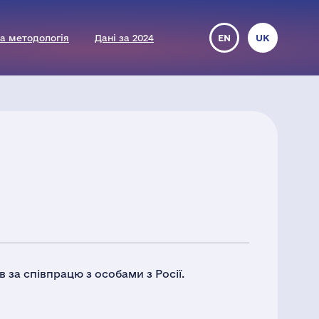
а методологія
Дані за 2024
EN
UK
 за співпрацю з особами з Росії.