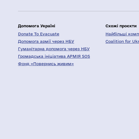
Допомога Україні
Схожі проєкти
Donate To Evacuate
Найбільші компа
Допомога армії через НБУ
Coalition for Uk
Гуманітарна допомога через НБУ
Громадська ініціатива АРМІЯ SOS
Фонд «Повернись живим»