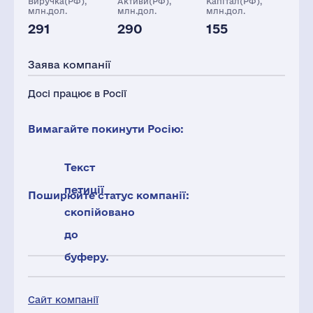
Виручка(РФ),
Активи(РФ),
Капітал(РФ),
млн.дол.
млн.дол.
млн.дол.
291
290
155
Глоб.виручка,
Персонал(РФ),
Податки(РФ),
млн.дол.
2021
млн.дол.
Заява компанії
7303
1362
7
Досі працює в Росії
Вимагайте покинути Росію:
Текст
петиції
Поширюйте статус компанії:
скопійовано
до
буферу.
Сайт компанії