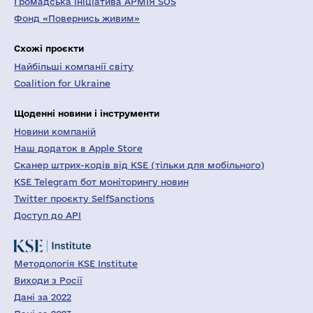
Громадська ініціатива АРМІЯ SOS
Фонд «Повернись живим»
Схожі проєкти
Найбільші компанії світу
Coalition for Ukraine
Щоденні новини і інструменти
Новини компаній
Наш додаток в Apple Store
Сканер штрих-кодів від KSE (тільки для мобільного)
KSE Telegram бот моніторингу новин
Twitter проєкту SelfSanctions
Доступ до API
Методологія KSE Institute
Виходи з Росії
Дані за 2022