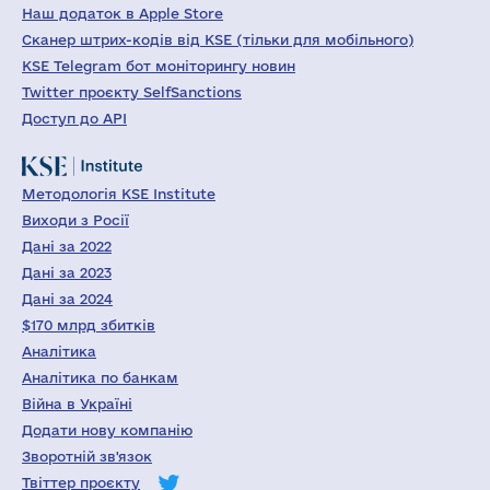
Наш додаток в Apple Store
Сканер штрих-кодів від KSE (тільки для мобільного)
KSE Telegram бот моніторингу новин
Twitter проєкту SelfSanctions
Доступ до API
Методологія KSE Institute
Виходи з Росії
Дані за 2022
Дані за 2023
Дані за 2024
$170 млрд збитків
Аналітика
Аналітика по банкам
Війна в Україні
Додати нову компанію
Зворотній зв'язок
Твіттер проєкту