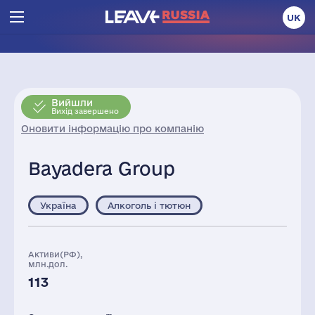
UK
Вийшли
Вихід завершено
Оновити інформацію про компанію
Bayadera Group
Україна
Алкоголь і тютюн
Активи(РФ),
млн.дол.
113