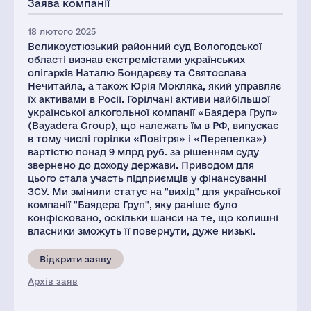
Заява компанії
18 лютого 2025
Великоустюзький районний суд Вологодської
області визнав екстремістами українських
олігархів Наталю Бондарєву та Святослава
Нечитайла, а також Юрія Мокляка, який управляє
їх активами в Росії. Горілчані активи найбільшої
української алкогольної компанії «Баядера Груп»
(Bayadera Group), що належать їм в РФ, випускає
в тому числі горілки «Повітря» і «Перепелка»)
вартістю понад 9 млрд руб. за рішенням суду
звернено до доходу держави. Приводом для
цього стала участь підприємців у фінансуванні
ЗСУ. Ми змінили статус на "вихід" для української
компанії "Баядера Груп", яку раніше було
конфісковано, оскільки шанси на те, що колишні
власники зможуть її повернути, дуже низькі.
Відкрити заяву
Архів заяв