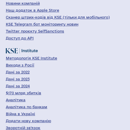
Новини компаній
Наш додаток в Apple Store
Сканер штрих-кодів від KSE (тільки для мобільного)
KSE Telegram бот моніторингу новин
Twitter проєкту SelfSanctions
Доступ до API
Методологія KSE Institute
Виходи з Росії
Дані за 2022
Дані за 2023
Дані за 2024
$170 млрд збитків
Аналітика
Аналітика по банкам
Війна в Україні
Додати нову компанію
Зворотній зв'язок