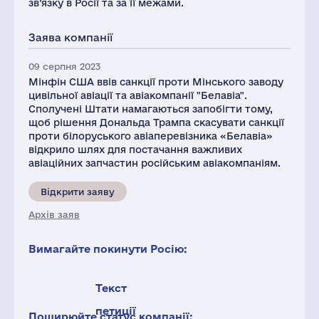
зв’язку в Росії та за її межами.
Заява компанії
09 серпня 2023
Мінфін США ввів санкції проти Мінського заводу
цивільної авіації та авіакомпанії "Белавіа".
Сполучені Штати намагаються запобігти тому,
щоб рішення Дональда Трампа скасувати санкції
проти білоруського авіаперевізника «Белавіа»
відкрило шлях для постачання важливих
авіаційних запчастин російським авіакомпаніям.
Відкрити заяву
Архів заяв
Вимагайте покинути Росію:
Текст
петиції
Поширюйте статус компанії: