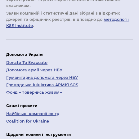
власникам.
Заяви компаній i статистичні дані зібрані з відкритих
джерел та офіційних реєстрів, відповідно до
методології
KSE Institute
.
Допомога Україні
Donate To Evacuate
Допомога армії через НБУ
Гуманітарна допомога через НБУ
Громадська ініціатива АРМІЯ SOS
Фонд «Повернись живим»
Схожі проєкти
Найбільші компанії світу
Coalition for Ukraine
Щоденні новини і інструменти