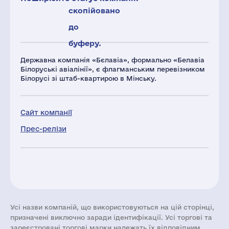
скопійовано
до
буферу.
Державна компанія «Бєлавіа», формально «Белавіа
Білоруські авіалінії», є флагманським перевізником
Білорусі зі штаб-квартирою в Мінську.
Сайт компанії
Прес-релізи
Усі назви компаній, що використовуються на цій сторінці,
призначені виключно заради ідентифікації. Усі торгові та
зареєстровані торгові марки належать їх відповідним