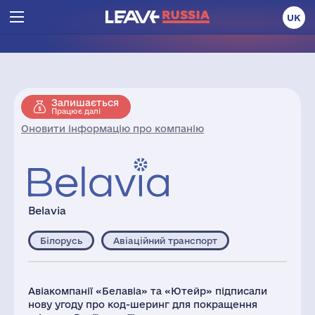
UK
Залишається
Працює далі
Оновити інформацію про компанію
Belavia
Білорусь
Авіаційний транспорт
Авіакомпанії «Белавіа» та «Ютейр» підписали
нову угоду про код-шеринг для покращення