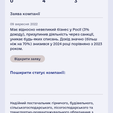
0
4
3
Податки(РФ),
Глоб.виручка,
млн.дол.
млн.дол.
Заява компанії
1
732
09 вересня 2022
Має відносно невеликий бізнес у Росії (3%
доходу), призупинив діяльність через санкції,
уникає будь-яких списань. Дохід значно (більш
ніж на 70%) знизився у 2024 році порівняно з 2023
роком.
Відкрити заяву
Поширити статус компанії:
Надійний постачальник гірничого, будівельного,
сільськогосподарського, лісогосподарського та
транспортно-розвантажувального обладнання з