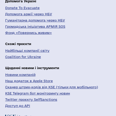
Допомога Україні
Donate To Evacuate
Допомога армії через НБУ
Гуманітарна допомога через НБУ
Громадська ініціатива АРМІЯ SOS
Фонд «Повернись живим»
Схожі проєкти
Найбільші компанії світу
Coalition for Ukraine
Щоденні новини і інструменти
Новини компаній
Наш додаток в Apple Store
Сканер штрих-кодів від KSE (тільки для мобільного)
KSE Telegram бот моніторингу новин
Twitter проєкту SelfSanctions
Доступ до API