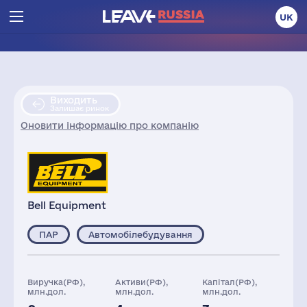
UK
Виходить
Залишає ринок
Оновити інформацію про компанію
Bell Equipment
ПАР
Автомобілебудування
Виручка(РФ),
Активи(РФ),
Капітал(РФ),
млн.дол.
млн.дол.
млн.дол.