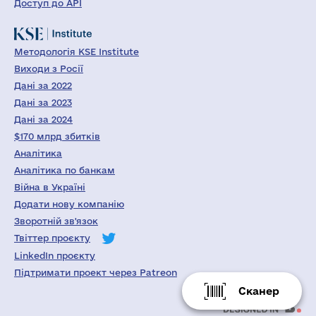
Доступ до API
Методологія KSE Institute
Виходи з Росії
Дані за 2022
Дані за 2023
Дані за 2024
$170 млрд збитків
Аналітика
Аналітика по банкам
Війна в Україні
Додати нову компанію
Зворотній зв'язок
Твіттер проєкту
LinkedIn проєкту
Підтримати проект через Patreon
Сканер