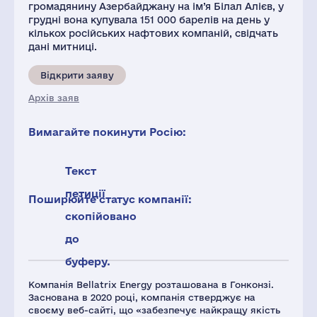
громадянину Азербайджану на ім’я Білал Алієв, у
грудні вона купувала 151 000 барелів на день у
кількох російських нафтових компаній, свідчать
дані митниці.
Відкрити заяву
Архів заяв
Вимагайте покинути Росію:
Текст
петиції
Поширюйте статус компанії:
скопійовано
до
буферу.
Компанія Bellatrix Energy розташована в Гонконзі.
Заснована в 2020 році, компанія стверджує на
своєму веб-сайті, що «забезпечує найкращу якість