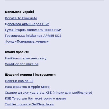
Допомога Україні
Donate To Evacuate
Допомога армії через НБУ
Гуманітарна допомога через НБУ
Громадська ініціатива АРМІЯ SOS
Фонд «Повернись живим»
Схожі проєкти
Найбільші компанії світу
Coalition for Ukraine
Щоденні новини і інструменти
Новини компаній
Наш додаток в Apple Store
Сканер штрих-кодів від KSE (тільки для мобільного)
KSE Telegram бот моніторингу новин
Twitter проєкту SelfSanctions