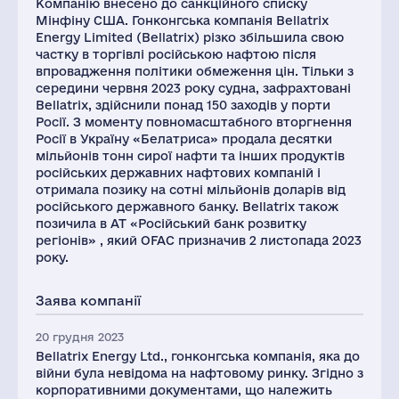
Компанію внесено до санкційного списку
Мінфіну США. Гонконгська компанія Bellatrix
Energy Limited (Bellatrix) різко збільшила свою
частку в торгівлі російською нафтою після
впровадження політики обмеження цін. Тільки з
середини червня 2023 року судна, зафрахтовані
Bellatrix, здійснили понад 150 заходів у порти
Росії. З моменту повномасштабного вторгнення
Росії в Україну «Белатриса» продала десятки
мільйонів тонн сирої нафти та інших продуктів
російських державних нафтових компаній і
отримала позику на сотні мільйонів доларів від
російського державного банку. Bellatrix також
позичила в АТ «Російський банк розвитку
регіонів» , який OFAC призначив 2 листопада 2023
року.
Заява компанії
20 грудня 2023
Bellatrix Energy Ltd., гонконгська компанія, яка до
війни була невідома на нафтовому ринку. Згідно з
корпоративними документами, що належить