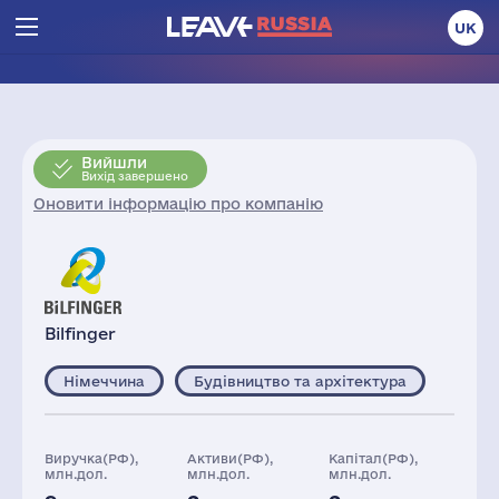
UK
Вийшли
Вихід завершено
Оновити інформацію про компанію
Bilfinger
Німеччина
Будівництво та архітектура
Виручка(РФ),
Активи(РФ),
Капітал(РФ),
млн.дол.
млн.дол.
млн.дол.