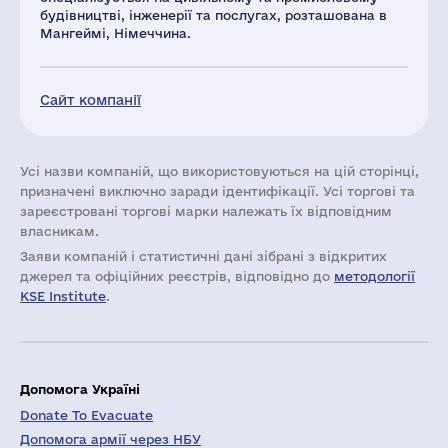
будівництві, інженерії та послугах, розташована в
Мангеймі, Німеччина.
Сайт компанії
Усі назви компаній, що використовуються на цій сторінці,
призначені виключно заради ідентифікації. Усі торгові та
зареєстровані торгові марки належать їх відповідним
власникам.
Заяви компаній i статистичні дані зібрані з відкритих
джерел та офіційних реєстрів, відповідно до
методології
KSE Institute
.
Допомога Україні
Donate To Evacuate
Допомога армії через НБУ