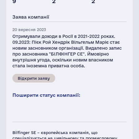
9
2
2
Персонал(РФ),
Глоб.виручка,
2021
млн.дол.
Заява компанії
26
4534
20 вересня 2023
Отримували доходи в Росії в 2021-2022 роках.
09.2023: Пієк Рой Хендрік Вільгельм Маріє стає
новим засновником організації. Видалено запис
про засновника "БІЛФІНГЕР СЕ". Ймовірно
внутрішня угода, оскільки новим власником
стала іноземна приватна особа.
Відкрити заяву
Поширити статус компанії:
Bilfinger SE – європейська компанія, що
спеціалізується на цивільному та промисловому