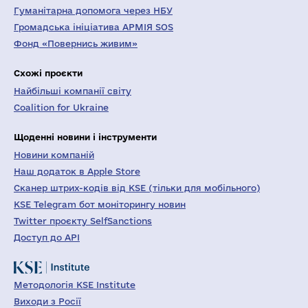
Гуманітарна допомога через НБУ
Громадська ініціатива АРМІЯ SOS
Фонд «Повернись живим»
Схожі проєкти
Найбільші компанії світу
Coalition for Ukraine
Щоденні новини і інструменти
Новини компаній
Наш додаток в Apple Store
Сканер штрих-кодів від KSE (тільки для мобільного)
KSE Telegram бот моніторингу новин
Twitter проєкту SelfSanctions
Доступ до API
Методологія KSE Institute
Виходи з Росії