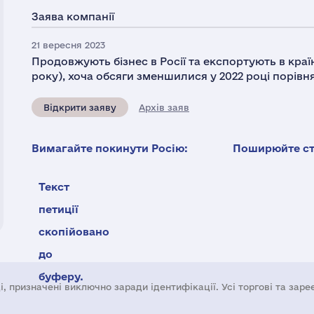
Заява компанії
21 вересня 2023
Продовжують бізнес в Росії та експортують в краї
року), хоча обсяги зменшилися у 2022 році порівня
Відкрити заяву
Архів заяв
Вимагайте покинути Росію:
Поширюйте ста
Текст
петиції
скопійовано
до
буферу.
і, призначені виключно заради ідентифікації. Усі торгові та зар