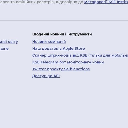
жерел та офіційних реєстрів, відповідно до
методології KSE Instit
Щоденні новини і інструменти
нії світу
Новини компаній
raine
Наш додаток в Apple Store
Сканер штрих-кодів від KSE (тільки для мобільн
KSE Telegram бот моніторингу новин
Twitter проєкту SelfSanctions
Доступ до API