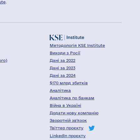
ute
.
Методологія KSE Institute
Виходи з Росії
ого)
Дані за 2022
Дані за 2023
Дані за 2024
$170 млрд збитків
Аналітика
Аналітика по банкам
Війна в Україні
Додати нову компанію
Зворотній зв'язок
Твіттер проєкту
LinkedIn проєкту