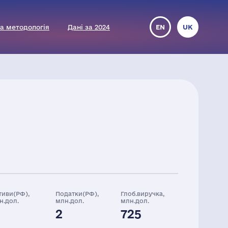
а методологія
Дані за 2024
EN
UK
тиви(РФ),
Податки(РФ),
Глоб.виручка,
н.дол.
млн.дол.
млн.дол.
2
725