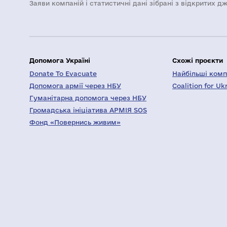
Заяви компаній i статистичні дані зібрані з відкритих д
Допомога Україні
Схожі проєкти
Donate To Evacuate
Найбільші компа
Допомога армії через НБУ
Coalition for Uk
Гуманітарна допомога через НБУ
Громадська ініціатива АРМІЯ SOS
Фонд «Повернись живим»