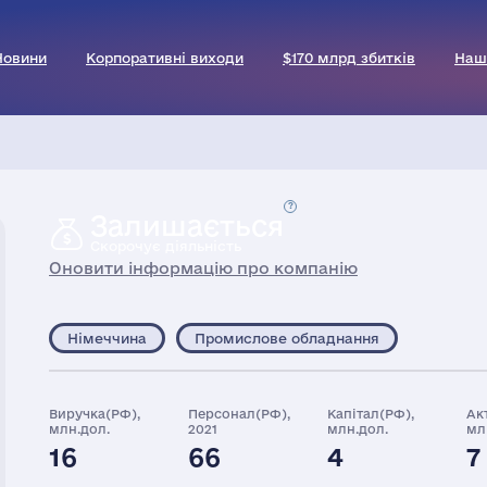
Новини
Корпоративні виходи
$170 млрд збитків
Наш
Залишається
Скорочує діяльність
Оновити інформацію про компанію
Німеччина
Промислове обладнання
Виручка(РФ),
Персонал(РФ),
Капітал(РФ),
Ак
млн.дол.
2021
млн.дол.
мл
16
66
4
7