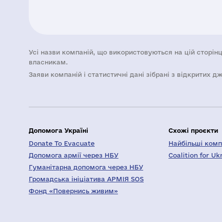
Усі назви компаній, що використовуються на цій сторінц
власникам.
Заяви компаній i статистичні дані зібрані з відкритих д
Допомога Україні
Схожі проєкти
Donate To Evacuate
Найбільші компа
Допомога армії через НБУ
Coalition for Uk
Гуманітарна допомога через НБУ
Громадська ініціатива АРМІЯ SOS
Фонд «Повернись живим»