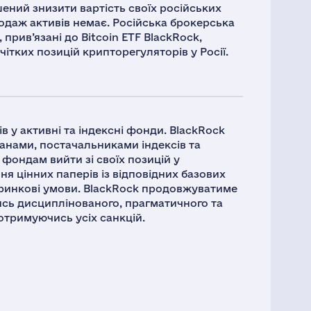
шений знизити вартість своїх російських
продаж активів немає. Російська брокерська
прив’язані до Bitcoin ETF BlackRock,
чітких позицій крипторегуляторів у Росії.
в у активні та індексні фонди. BlackRock
нами, постачальниками індексів та
ондам вийти зі своїх позицій у
ня цінних паперів із відповідних базових
а ринкові умови. BlackRock продовжуватиме
сь дисциплінованого, прагматичного та
дотримуючись усіх санкцій.