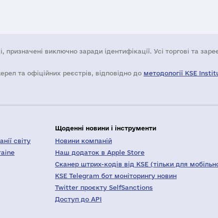
і, призначені виключно заради ідентифікації. Усі торгові та зар
жерел та офіційних реєстрів, відповідно до
методології KSE Instit
Щоденні новини і інструменти
нії світу
Новини компаній
raine
Наш додаток в Apple Store
Сканер штрих-кодів від KSE (тільки для мобільн
KSE Telegram бот моніторингу новин
Twitter проєкту SelfSanctions
Доступ до API