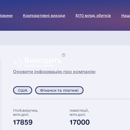
Новини
Корпоративні виходи
$170 млрд збитків
Наш
Виходить
Залишає ринок
Оновити інформацію про компанію
США
Фінанси та платежі
Глоб.виручка,
Інвестиції,
млн.дол.
млн.дол.
17859
17000