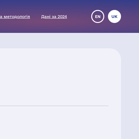
а методологія
Дані за 2024
EN
UK