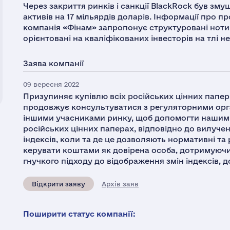
Через закриття ринків і санкції BlackRock був зму
активів на 17 мільярдів доларів. Інформації про 
компанія «Фінам» запропонує структуровані ноти, 
орієнтовані на кваліфікованих інвесторів на тлі не
Заява компанії
09 вересня 2022
Призупиняє купівлю всіх російських цінних папері
продовжує консультуватися з регуляторними орга
іншими учасниками ринку, щоб допомогти нашим ф
російських цінних паперах, відповідно до вилучен
індексів, коли та де це дозволяють нормативні т
керувати коштами як довірена особа, дотримуючи
гнучкого підходу до відображення змін індексів, 
Відкрити заяву
Архів заяв
Поширити статус компанії: