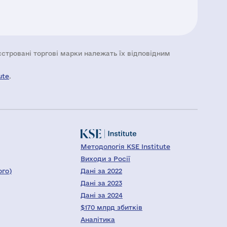
еєстровані торгові марки належать їх відповідним
ute
.
Методологія KSE Institute
Виходи з Росії
ого)
Дані за 2022
Дані за 2023
Дані за 2024
$170 млрд збитків
Аналітика