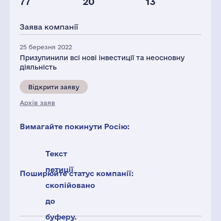
77
20
13
Глоб.виручка,
Персонал(РФ),
млн.дол.
2021
Заява компанії
11888
383
25 березня 2022
Призупинили всі нові інвестиції та неосновну
діяльність
Відкрити заяву
Архів заяв
Вимагайте покинути Росію:
Текст
петиції
Поширюйте статус компанії:
скопійовано
до
буферу.