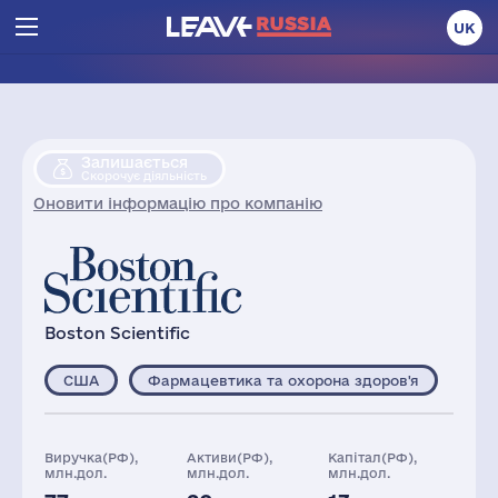
UK
Залишається
Скорочує діяльність
Оновити інформацію про компанію
Boston Scientific
США
Фармацевтика та охорона здоров'я
Виручка(РФ),
Активи(РФ),
Капітал(РФ),
млн.дол.
млн.дол.
млн.дол.