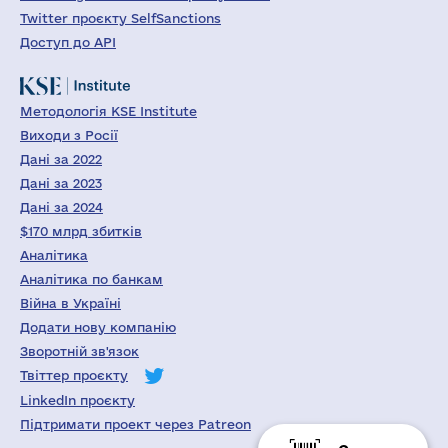
Twitter проєкту SelfSanctions
Доступ до API
Методологія KSE Institute
Виходи з Росії
Дані за 2022
Дані за 2023
Дані за 2024
$170 млрд збитків
Аналітика
Аналітика по банкам
Війна в Україні
Додати нову компанію
Зворотній зв'язок
Твіттер проєкту
LinkedIn проєкту
Підтримати проект через Patreon