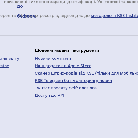
і, призначені виключно заради ідентифікації. Усі торгові та зар
до
жерел та офіційних реєстрів, відповідно до
буферу.
методології KSE Instit
Щоденні новини і інструменти
нії світу
Новини компаній
raine
Наш додаток в Apple Store
Сканер штрих-кодів від KSE (тільки для мобільн
KSE Telegram бот моніторингу новин
Twitter проєкту SelfSanctions
Доступ до API