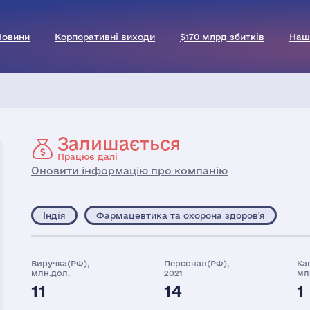
Новини
Корпоративні виходи
$170 млрд збитків
Наш
Залишається
Працює далі
Оновити інформацію про компанію
Індія
Фармацевтика та охорона здоров'я
Виручка(РФ),
Персонал(РФ),
Ка
млн.дол.
2021
мл
11
14
1