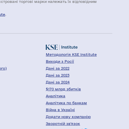
еєстровані торгові марки належать їх відповідним
ute
.
Методологія KSE Institute
Виходи з Росії
ого)
Дані за 2022
Дані за 2023
Дані за 2024
$170 млрд збитків
Аналітика
Аналітика по банкам
Війна в Україні
Додати нову компанію
Зворотній зв'язок