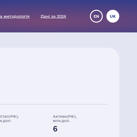
а методологія
Дані за 2024
EN
UK
пітал(РФ),
Активи(РФ),
н.дол.
млн.дол.
6