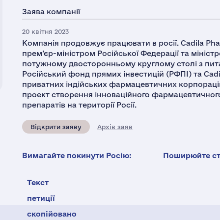
Заява компанії
20 квітня 2023
Компанія продовжує працювати в росії. Cadila Phar
прем’єр-міністром Російської Федерації та мініст
потужному двосторонньому круглому столі з пита
Російський фонд прямих інвестицій (РФПІ) та Cadil
приватних індійських фармацевтичних корпорацій,
проект створення інноваційного фармацевтичного
препаратів на території Росії.
Відкрити заяву
Архів заяв
Вимагайте покинути Росію:
Поширюйте ста
Текст
петиції
скопійовано