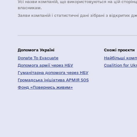
Усі назви компаній, що використовуються на цій сторінц
власникам.
Заяви компаній i статистичні дані зібрані з відкритих д
Допомога Україні
Схожі проєкти
Donate To Evacuate
Найбільші компа
Допомога армії через НБУ
Coalition for Uk
Гуманітарна допомога через НБУ
Громадська ініціатива АРМІЯ SOS
Фонд «Повернись живим»