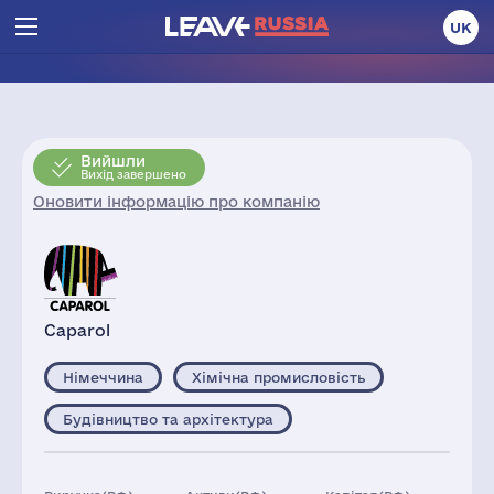
UK
Вийшли
Вихід завершено
Оновити інформацію про компанію
Caparol
Німеччина
Хімічна промисловість
Будівництво та архітектура