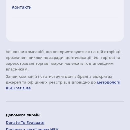
Контакти
Усі назви компаній, що використовуються на цій сторінці,
призначені виключно заради ідентифікації. Усі торгові та
зареєстровані торгові марки належать їх відповідним
власникам.
Заяви компаній i статистичні дані зібрані з відкритих
джерел та офіційних реєстрів, відповідно до
методології
KSE Institute
.
Допомога Україні
Donate To Evacuate
Допомога армії через НБУ