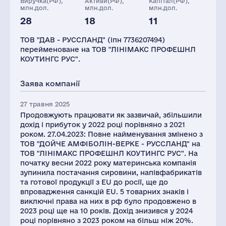
Виручка(РФ),
Активи(РФ),
Капітал(РФ),
млн.дол.
млн.дол.
млн.дол.
28
18
11
Персонал(РФ),
Податки(РФ),
2021
млн.дол.
ТОВ "ДАВ - РУССЛАНД" (іпн 7736207494)
224
3
перейменоване на ТОВ "ЛІНІМАКС ПРОФЕШНЛ
КОУТИНГС РУС".
Заява компанії
27 травня 2025
Продовжують працювати як зазвичай, збільшили
дохід і прибуток у 2022 році порівняно з 2021
роком. 27.04.2023: Повне найменування змінено з
ТОВ "ДОЙЧЕ АМФІБОЛІН-ВЕРКЕ - РУССЛАНД" на
ТОВ "ЛІНІМАКС ПРОФЕШНЛ КОУТИНГС РУС". На
початку весни 2022 року материнська компанія
зупинила постачання сировини, напівфабрикатів
та готової продукції з EU до росії, ще до
впровадження санкцій EU. 5 товарних знаків і
виключні права на них в рф було продовжено в
2023 році ще на 10 років. Дохід знизився у 2024
році порівняно з 2023 роком на більш ніж 20%.