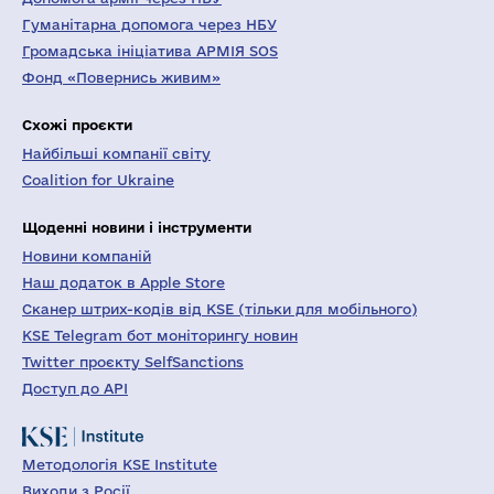
Гуманітарна допомога через НБУ
Громадська ініціатива АРМІЯ SOS
Фонд «Повернись живим»
Схожі проєкти
Найбільші компанії світу
Coalition for Ukraine
Щоденні новини і інструменти
Новини компаній
Наш додаток в Apple Store
Сканер штрих-кодів від KSE (тільки для мобільного)
KSE Telegram бот моніторингу новин
Twitter проєкту SelfSanctions
Доступ до API
Методологія KSE Institute
Виходи з Росії