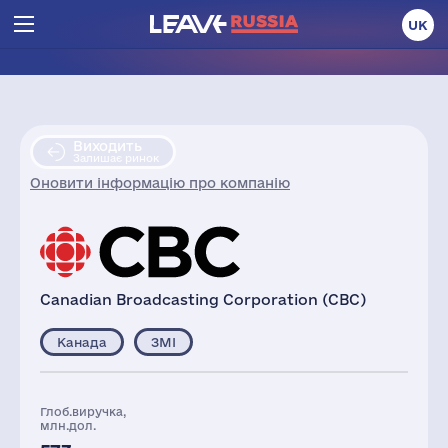
UK
Виходить
Залишає ринок
Оновити інформацію про компанію
Canadian Broadcasting Corporation (CBC)
Канада
ЗМІ
Глоб.виручка,
млн.дол.