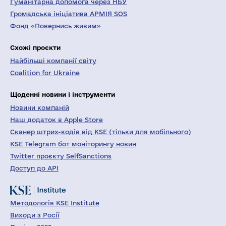
Гуманітарна допомога через НБУ
Громадська ініціатива АРМІЯ SOS
Фонд «Повернись живим»
Схожі проєкти
Найбільші компанії світу
Coalition for Ukraine
Щоденні новини і інструменти
Новини компаній
Наш додаток в Apple Store
Сканер штрих-кодів від KSE (тільки для мобільного)
KSE Telegram бот моніторингу новин
Twitter проєкту SelfSanctions
Доступ до API
Методологія KSE Institute
Виходи з Росії