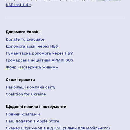
KSE Institute
.
Допомога Україні
Donate To Evacuate
Допомога армії через НБУ
Гуманітарна допомога через НБУ
Громадська ініціатива АРМІЯ SOS
Фонд «Повернись живим»
Схожі проєкти
Найбільші компанії світу
Coalition for Ukraine
Щоденні новини і інструменти
Новини компаній
Наш додаток в Apple Store
Сканер штрих-кодів від KSE (тільки для мобільного)